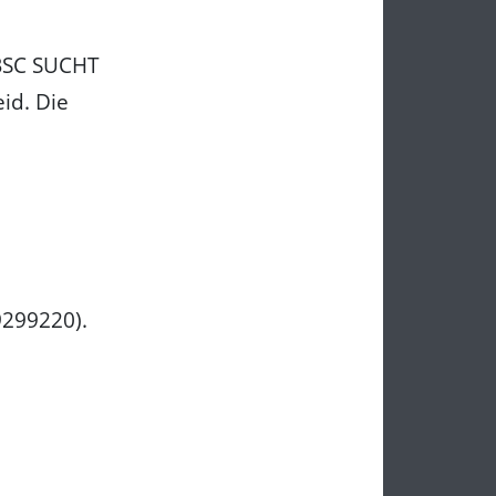
"BSC SUCHT
id. Die
299220).