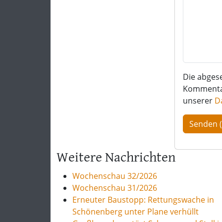
Die abges
Kommentar 
unserer
D
Weitere Nachrichten
Wochenschau 32/2026
Wochenschau 31/2026
Erneuter Baustopp: Rettungswache in
Schönenberg unter Plane verhüllt