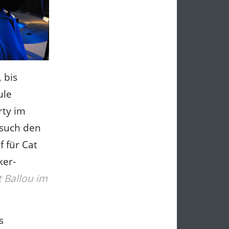
 bis
ule
rty im
 such den
 für Cat
ker-
t Ballou im
s