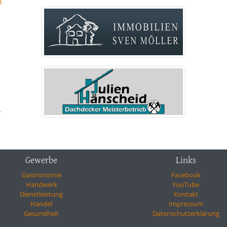
n
-
Gewerbe
Links
Gastronomie
Facebook
Handwerk
YouTube
Dienstleistung
Kontakt
Handel
Impressum
Gesundheit
Datenschutzerklärung