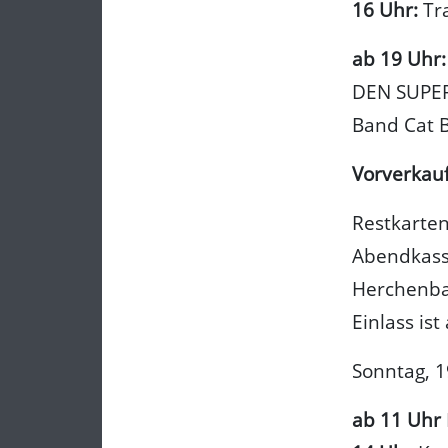
16 Uhr:
Tr
ab 19 Uhr:
DEN SUPER
Band Cat Ba
Vorverkau
Restkarte
Abendkasse
Herchenba
Einlass is
Sonntag, 19
ab 11 Uhr