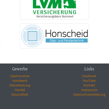
-
Gewerbe
Links
Gastronomie
Facebook
Handwerk
YouTube
Dienstleistung
Kontakt
Handel
Impressum
Gesundheit
Datenschutzerklärung