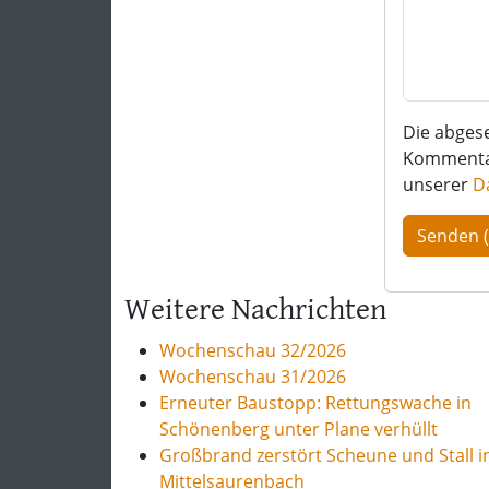
Die abges
Kommentar 
unserer
D
Weitere Nachrichten
Wochenschau 32/2026
Wochenschau 31/2026
Erneuter Baustopp: Rettungswache in
Schönenberg unter Plane verhüllt
Großbrand zerstört Scheune und Stall i
Mittelsaurenbach