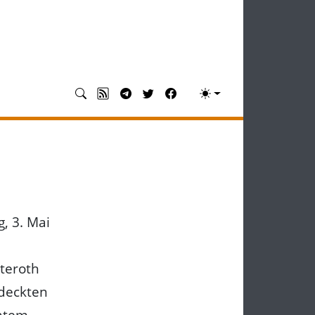
, 3. Mai
teroth
edeckten
chtem