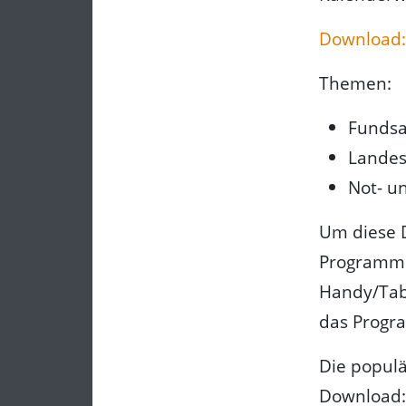
Download:
Themen:
Funds
Landes
Not- u
Um diese D
Programm. 
Handy/Table
das Progra
Die populä
Download: