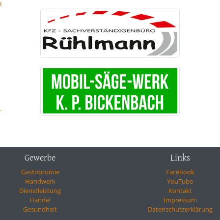
n
-
Gewerbe
Links
Gastronomie
Facebook
Handwerk
YouTube
Dienstleistung
Kontakt
Handel
Impressum
Gesundheit
Datenschutzerklärung