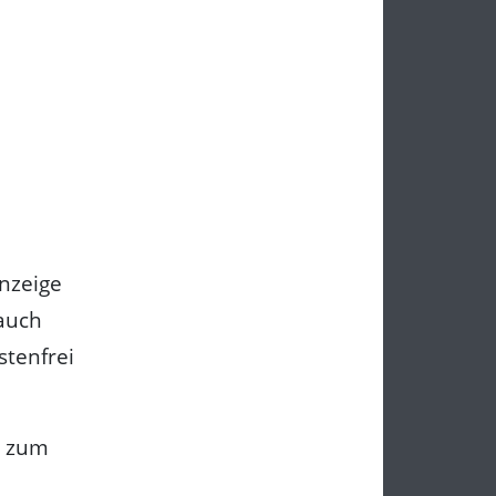
nzeige
 auch
stenfrei
s zum