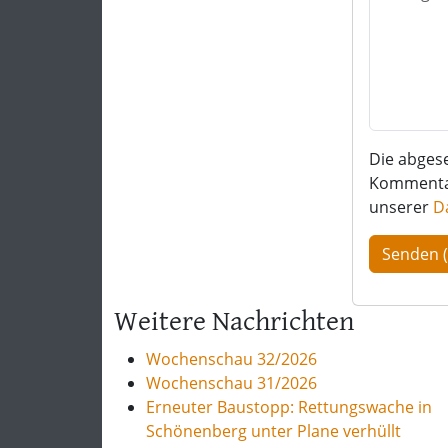
Die abges
Kommentar 
unserer
D
Weitere Nachrichten
Wochenschau 32/2026
Wochenschau 31/2026
Erneuter Baustopp: Rettungswache in
Schönenberg unter Plane verhüllt