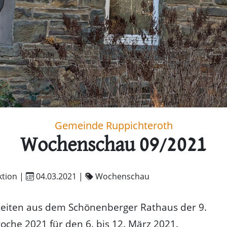
Gemeinde Ruppichteroth
Wochenschau 09/2021
tion |
04.03.2021
|
Wochenschau
keiten aus dem Schönenberger Rathaus der 9.
che 2021 für den 6. bis 12. März 2021.