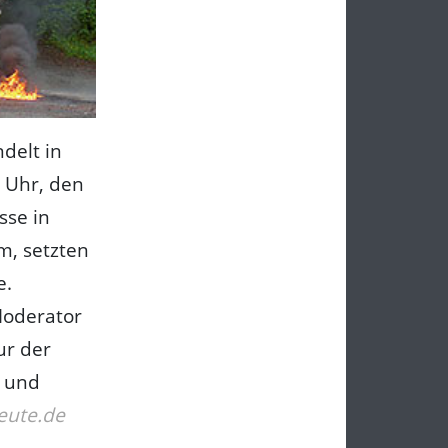
ndelt in
 Uhr, den
sse in
m, setzten
e.
Moderator
ur der
d und
eute.de