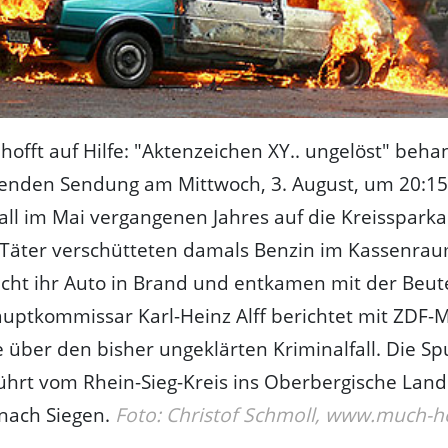
 hofft auf Hilfe: "Aktenzeichen XY.. ungelöst" beha
nden Sendung am Mittwoch, 3. August, um 20:15
ll im Mai vergangenen Jahres auf die Kreissparka
Täter verschütteten damals Benzin im Kassenrau
ucht ihr Auto in Brand und entkamen mit der Beut
uptkommissar Karl-Heinz Alff berichtet mit ZDF-
 über den bisher ungeklärten Kriminalfall. Die Sp
führt vom Rhein-Sieg-Kreis ins Oberbergische Lan
 nach Siegen.
Foto: Christof Schmoll, www.much-h