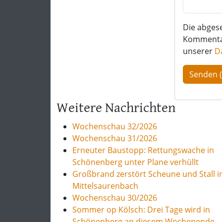
Die abges
Kommentar 
unserer
D
Weitere Nachrichten
Wochenschau 32/2026
Wochenschau 31/2026
Erneuter Baustopp: Rettungswache in
Schönenberg unter Plane verhüllt
Großbrand zerstört Scheune und Stall i
Mittelsaurenbach
Wochenschau 30/2026
Sommer op Kölsch: Drei Tage wird in
Schönenberg an diesem Wochenende