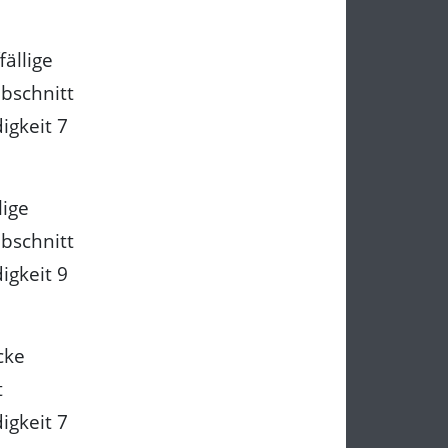
fällige
bschnitt
igkeit 7
lige
bschnitt
igkeit 9
cke
t
igkeit 7