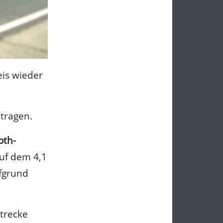
eis wieder
tragen.
oth-
Auf dem 4,1
ufgrund
Strecke