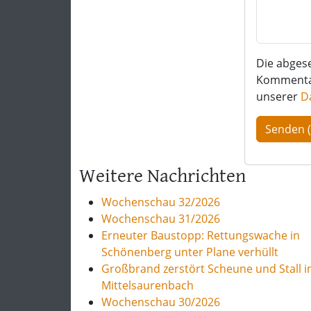
Die abges
Kommentar 
unserer
D
Weitere Nachrichten
Wochenschau 32/2026
Wochenschau 31/2026
Erneuter Baustopp: Rettungswache in
Schönenberg unter Plane verhüllt
Großbrand zerstört Scheune und Stall i
Mittelsaurenbach
Wochenschau 30/2026