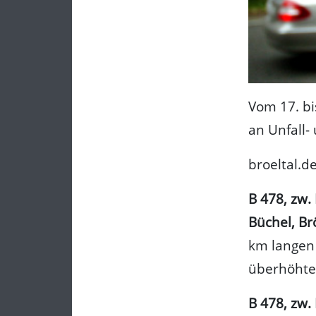
Vom 17. bi
an Unfall
broeltal.d
B 478, zw.
Büchel, Br
km langen 
überhöhter
B 478, zw