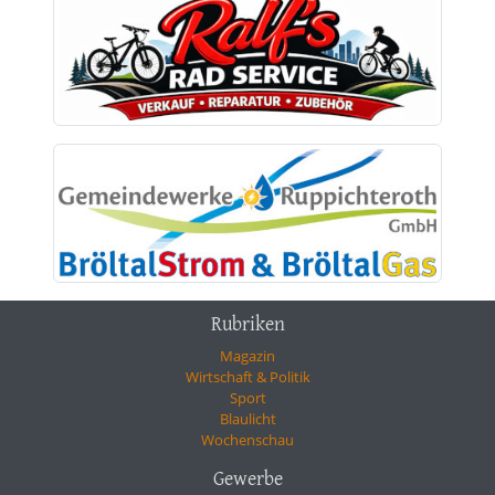
Rubriken
Magazin
Wirtschaft & Politik
Sport
Blaulicht
Wochenschau
Gewerbe