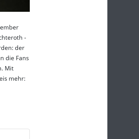
zember
hteroth -
rden: der
en die Fans
n. Mit
eis mehr: