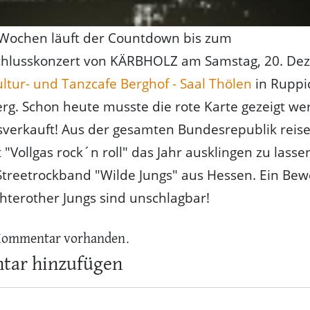
 Wochen läuft der Countdown bis zum
chlusskonzert von KÄRBHOLZ am Samstag, 20. De
ltur- und Tanzcafe Berghof - Saal Thölen
in Ruppic
g. Schon heute musste die rote Karte gezeigt we
usverkauft! Aus der gesamten Bundesrepublik reis
 "Vollgas rock´n roll" das Jahr ausklingen zu lasse
Streetrockband "Wilde Jungs" aus Hessen. Ein Bew
hterother Jungs sind unschlagbar!
Kommentar vorhanden.
ar hinzufügen