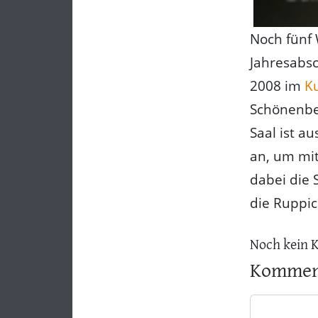
Noch fünf
Jahresabs
2008 im
Ku
Schönenber
Saal ist a
an, um mit
dabei die 
die Ruppic
Noch kein 
Komment