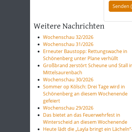
Weitere Nachrichten
Wochenschau 32/2026
Wochenschau 31/2026
Erneuter Baustopp: Rettungswache in
Schönenberg unter Plane verhüllt
Großbrand zerstört Scheune und Stall i
Mittelsaurenbach
Wochenschau 30/2026
Sommer op Kölsch: Drei Tage wird in
Schönenberg an diesem Wochenende
gefeiert
Wochenschau 29/2026
Das bietet an das Feuerwehrfest in
Winterscheid an diesem Wochenende
Heute lädt die „Layla bringt ein Lächeln“