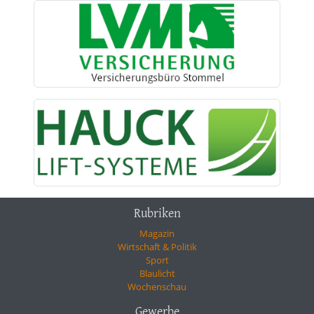
Rubriken
Magazin
Wirtschaft & Politik
Sport
Blaulicht
Wochenschau
Gewerbe