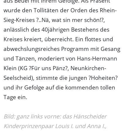
aus Beuel mit ihrem Gefolge. Als Präsent
wurde den Tollitäten der Orden des Rhein-
Sieg-Kreises ?..Nä, wat sin mer schön!?,
anlässlich des 40jährigen Bestehens des
Kreises kreiert, überreicht. Ein flottes und
abwechslungsreiches Programm mit Gesang
und Tänzen, moderiert von Hans-Hermann
Klein (KG ?Für uns Pänz?, Neunkirchen-
Seelscheid), stimmte die jungen ?Hoheiten?
und ihr Gefolge auf die kommenden tollen
Tage ein.
Bild: ganz links vorne: das Hänscheider
Kinderprinzenpaar Louis I. und Anna I.,