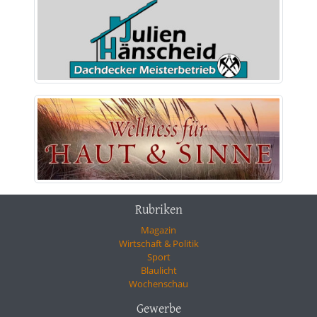
Rubriken
Magazin
Wirtschaft & Politik
Sport
Blaulicht
Wochenschau
Gewerbe