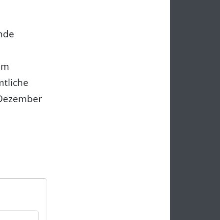
inde
em
mtliche
. Dezember