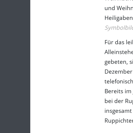
und Weihna
Heiligaben
Symbolbild
Für das le
Alleinste
gebeten, s
Dezember 
telefonis
Bereits im
bei der Ru
insgesamt
Ruppichte