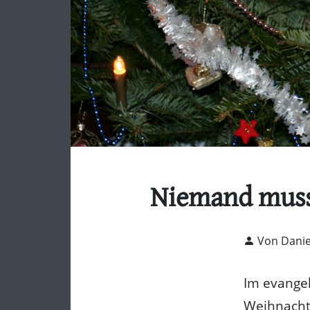
Niemand muss 
Von Danie
Im evange
Weihnachts