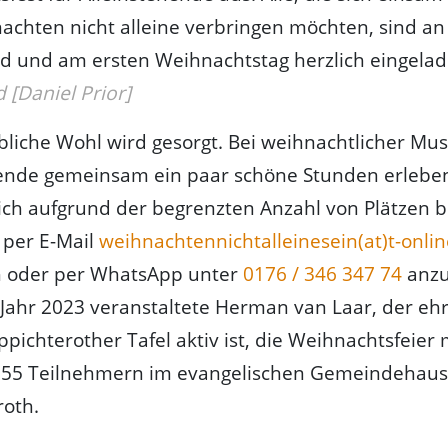
chten nicht alleine verbringen möchten, sind an
d und am ersten Weihnachtstag herzlich eingela
 [Daniel Prior]
ibliche Wohl wird gesorgt. Bei weihnachtlicher Mu
hende gemeinsam ein paar schöne Stunden erleben
ich aufgrund der begrenzten Anzahl von Plätzen b
per E-Mail
weihnachtennichtalleinesein(at)t-onli
ch oder per WhatsApp unter
0176 / 346 347 74
anzu
 Jahr 2023 veranstaltete Herman van Laar, der eh
ppichterother Tafel aktiv ist, die Weihnachtsfeier 
 55 Teilnehmern im evangelischen Gemeindehaus
roth.