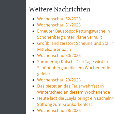
Weitere Nachrichten
Wochenschau 32/2026
Wochenschau 31/2026
Erneuter Baustopp: Rettungswache in
Schönenberg unter Plane verhüllt
Großbrand zerstört Scheune und Stall i
Mittelsaurenbach
Wochenschau 30/2026
Sommer op Kölsch: Drei Tage wird in
Schönenberg an diesem Wochenende
gefeiert
Wochenschau 29/2026
Das bietet an das Feuerwehrfest in
Winterscheid an diesem Wochenende
Heute lädt die „Layla bringt ein Lächeln“
Stiftung zum Kronkorkenfest
Wochenschau 28/2026