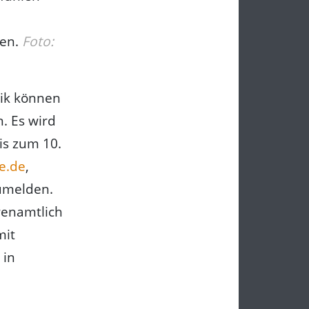
den.
Foto:
sik können
. Es wird
is zum 10.
ne.de
,
melden.
renamtlich
mit
 in