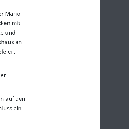
er Mario
ocken mit
ce und
shaus an
feiert
der
en auf den
luss ein