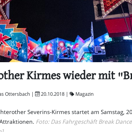
other Kirmes wieder mit "B
as Ottersbach |
20.10.2018
|
Magazin
hterother Severins-Kirmes startet am Samstag, 20
 Attraktionen.
Foto: Das Fahrgeschäft Break Dance
h]