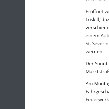
Eröffnet w
Loskill, da
verschied
einem Aut
St. Severi
werden.
Der Sonnt
Marktstra
Am Montag 
Fahrgeschä
Feuerwerk