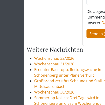
Die abges
Kommentar 
unserer
D
Weitere Nachrichten
Wochenschau 32/2026
Wochenschau 31/2026
Erneuter Baustopp: Rettungswache in
Schönenberg unter Plane verhüllt
Großbrand zerstört Scheune und Stall i
Mittelsaurenbach
Wochenschau 30/2026
Sommer op Kölsch: Drei Tage wird in
Schönenberg an diesem Wochenende