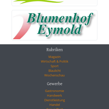
Rubriken
Magazin
Wirtschaft & Politik
Sport
Blaulicht
Wochenschau
Gewerbe
Gastronomie
Handwerk
Dienstleistung
Handel