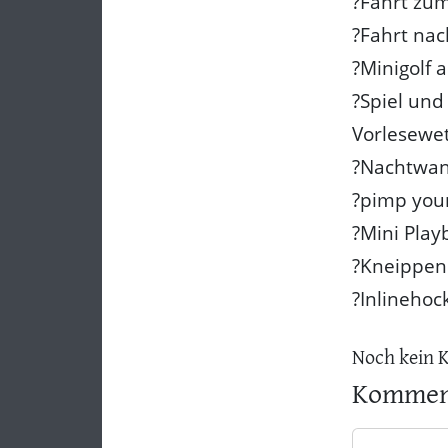
?Fahrt zu
?Fahrt nac
?Minigolf 
?Spiel und
Vorlesewe
?Nachtwan
?pimp your
?Mini Play
?Kneippen 
?Inlinehoc
Noch kein 
Komment