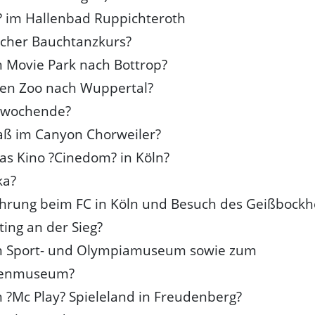
? im Hallenbad Ruppichteroth
scher Bauchtanzkurs?
 Movie Park nach Bottrop?
den Zoo nach Wuppertal?
rwochende?
aß im Canyon Chorweiler?
das Kino ?Cinedom? in Köln?
ka?
ührung beim FC in Köln und Besuch des Geißbock
ting an der Sieg?
m Sport- und Olympiamuseum sowie zum
denmuseum?
 ?Mc Play? Spieleland in Freudenberg?