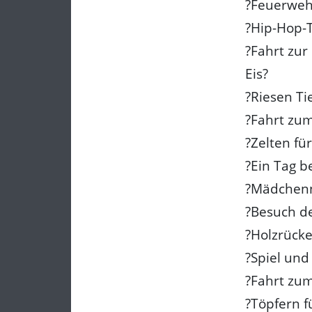
?Feuerweh
?Hip-Hop-
?Fahrt zur
Eis?
?Riesen Ti
?Fahrt zu
?Zelten für
?Ein Tag b
?Mädchenn
?Besuch d
?Holzrücke
?Spiel und
?Fahrt zu
?Töpfern f