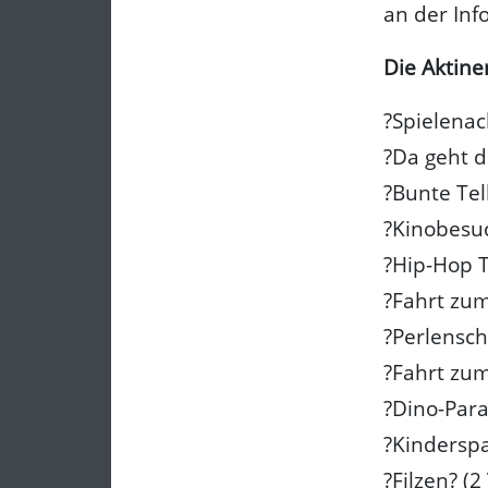
an der Inf
Die Aktine
?Spielenac
?Da geht d
?Bunte Tel
?Kinobesuc
?Hip-Hop 
?Fahrt zum
?Perlensch
?Fahrt zum
?Dino-Par
?Kinderspa
?Filzen? (