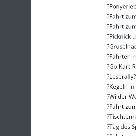
?Ponyerleb
?Fahrt zu
?Fahrt zum
?Picknick 
?Gruselnac
?Fahrten 
?Go-Kart-R
?Leserally?
?Kegeln in
?Wilder W
?Fahrt zum
?Tischten
?Tag des S