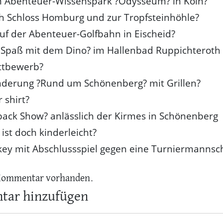
m Abenteuer-Wissenspark ?Odysseum? in Köln?
h Schloss Homburg und zur Tropfsteinhöhle?
auf der Abenteuer-Golfbahn in Eischeid?
 Spaß mit dem Dino? im Hallenbad Ruppichteroth 
ttbewerb?
derung ?Rund um Schönenberg? mit Grillen?
 shirt?
back Show? anlässlich der Kirmes in Schönenberg
ist doch kinderleicht?
key mit Abschlussspiel gegen eine Turniermannsc
Kommentar vorhanden.
ar hinzufügen