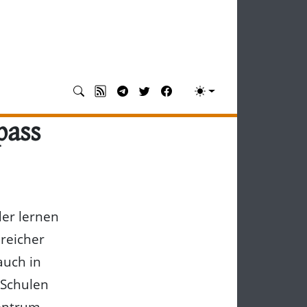
pass
der lernen
reicher
auch in
 Schulen
entrum