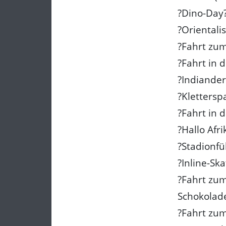
?Dino-Day
?Orientali
?Fahrt zum
?Fahrt in 
?Indiande
?Klettersp
?Fahrt in 
?Hallo Afri
?Stadionf
?Inline-Ska
?Fahrt zu
Schokola
?Fahrt zum