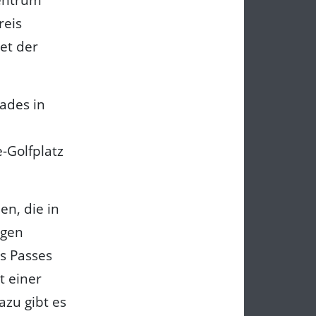
reis
tet der
ades in
-Golfplatz
n, die in
igen
s Passes
t einer
azu gibt es