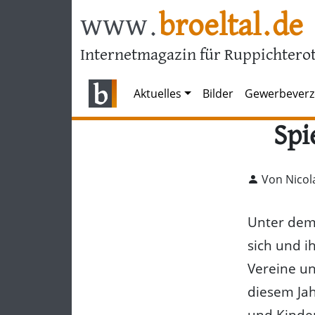
www.
broeltal.de
Internetmagazin für Ruppichterot
Aktuelles
Bilder
Gewerbeverz
Spi
Von Nicol
Unter dem 
sich und i
Vereine un
diesem Jah
und Kinde