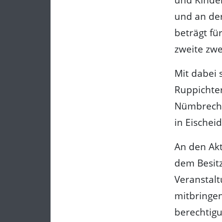
und an der
beträgt fü
zweite zwe
Mit dabei 
Ruppichter
Nümbrecht,
in Eischeid
An den Akt
dem Besitz
Veranstal
mitbringen
berechtigu