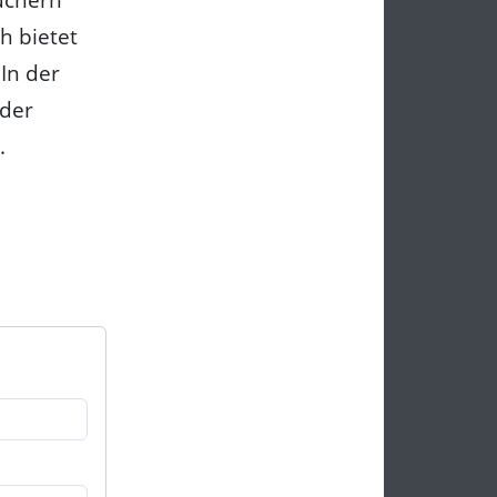
h bietet
In der
 der
.