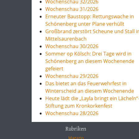
Wochenschau 32/2026
Wochenschau 31/2026
Erneuter Baustopp: Rettungswache in
Schönenberg unter Plane verhüllt
Großbrand zerstört Scheune und Stall i
Mittelsaurenbach
Wochenschau 30/2026
Sommer op Kölsch: Drei Tage wird in
Schönenberg an diesem Wochenende
gefeiert
Wochenschau 29/2026
Das bietet an das Feuerwehrfest in
Winterscheid an diesem Wochenende
Heute lädt die „Layla bringt ein Lächeln“
Stiftung zum Kronkorkenfest
Wochenschau 28/2026
Rubriken
Magazin