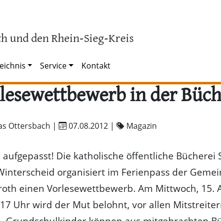
h und den Rhein-Sieg-Kreis
eichnis
Service
Kontakt
lesewettbewerb in der Büch
as Ottersbach |
07.08.2012
|
Magazin
 aufgepasst! Die katholische öffentliche Bücherei S
Winterscheid organisiert im Ferienpass der Geme
oth einen Vorlesewettbewerb. Am Mittwoch, 15. 
 17 Uhr wird der Mut belohnt, vor allen Mitstreite
n. Grundschulkinder können aus mitgebrachten B