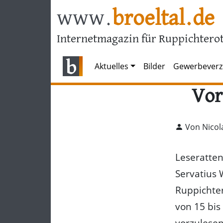
www.
broeltal.de
Internetmagazin für Ruppichterot
Aktuelles
Bilder
Gewerbeverz
Vor
Von Nicol
Leseratten
Servatius 
Ruppichter
von 15 bis
vorzulese