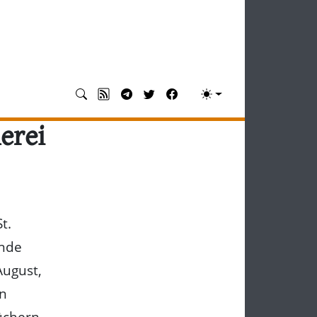
erei
t.
inde
August,
rn
üchern