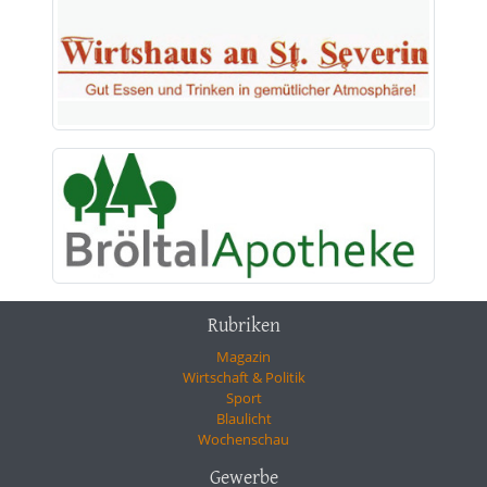
Rubriken
Magazin
Wirtschaft & Politik
Sport
Blaulicht
Wochenschau
Gewerbe