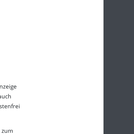
nzeige
 auch
stenfrei
s zum