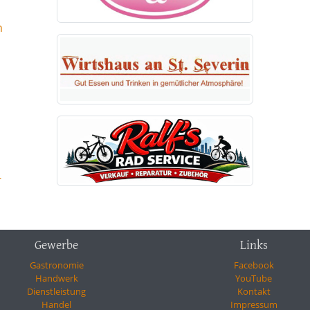
n
-
Gewerbe
Links
Gastronomie
Facebook
Handwerk
YouTube
Dienstleistung
Kontakt
Handel
Impressum