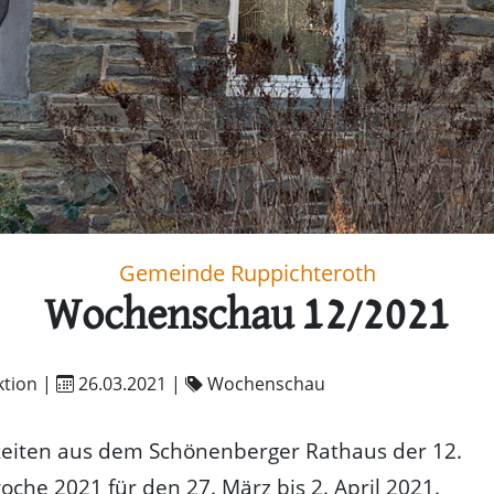
Gemeinde Ruppichteroth
Wochenschau 12/2021
tion |
26.03.2021
|
Wochenschau
keiten aus dem Schönenberger Rathaus der 12.
che 2021 für den 27. März bis 2. April 2021.