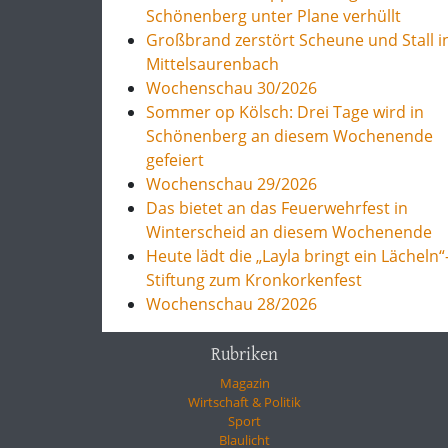
Schönenberg unter Plane verhüllt
Großbrand zerstört Scheune und Stall i
Mittelsaurenbach
Wochenschau 30/2026
Sommer op Kölsch: Drei Tage wird in
Schönenberg an diesem Wochenende
gefeiert
Wochenschau 29/2026
Das bietet an das Feuerwehrfest in
Winterscheid an diesem Wochenende
Heute lädt die „Layla bringt ein Lächeln“
Stiftung zum Kronkorkenfest
Wochenschau 28/2026
Rubriken
Magazin
Wirtschaft & Politik
Sport
Blaulicht