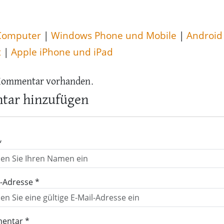
Computer
|
Windows Phone und Mobile
|
Android
t
|
Apple iPhone und iPad
Kommentar vorhanden.
ar hinzufügen
*
l-Adresse *
entar *