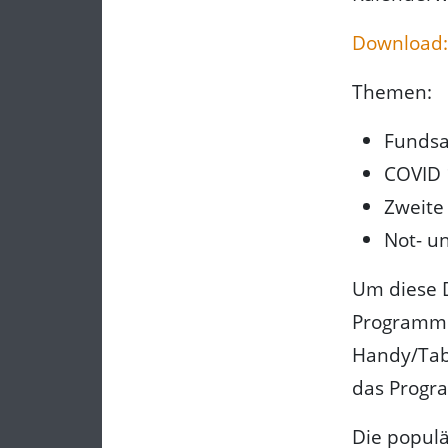
Download:
Themen:
Funds
COVID 
Zweite
Not- u
Um diese D
Programm. 
Handy/Table
das Progra
Die populä