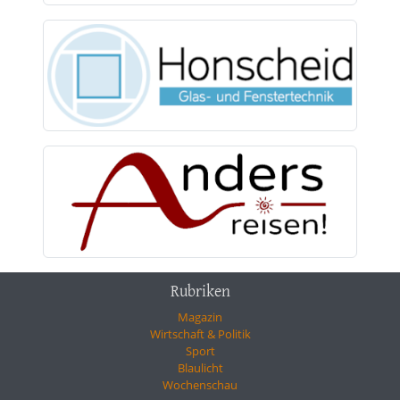
Rubriken
Magazin
Wirtschaft & Politik
Sport
Blaulicht
Wochenschau