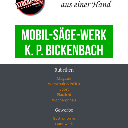
Rubriken
Magazin
Wirtschaft & Politik
Sport
Blaulicht
Wochenschau
Gewerbe
Gastronomie
Handwerk