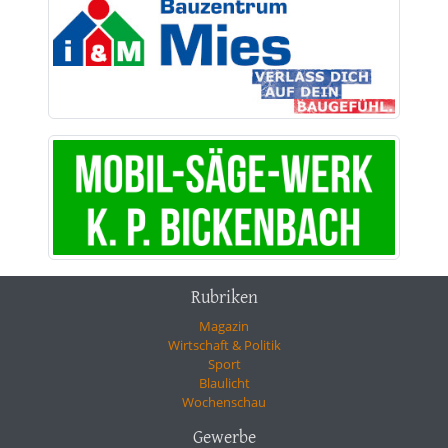
Rubriken
Magazin
Wirtschaft & Politik
Sport
Blaulicht
Wochenschau
Gewerbe