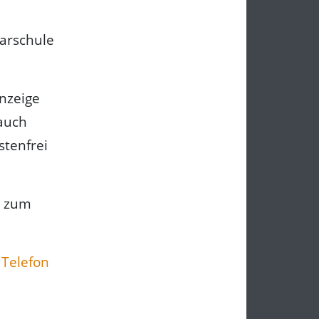
arschule
nzeige
 auch
stenfrei
s zum
 Telefon