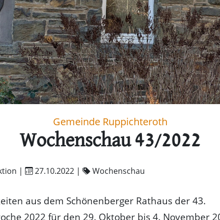
Gemeinde Ruppichteroth
Wochenschau 43/2022
tion |
27.10.2022
|
Wochenschau
keiten aus dem Schönenberger Rathaus der 43.
oche 2022 für den 29. Oktober bis 4. November 2