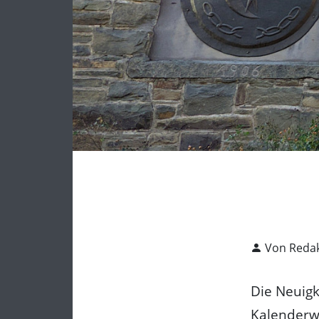
Von Redak
Die Neuig
Kalenderw