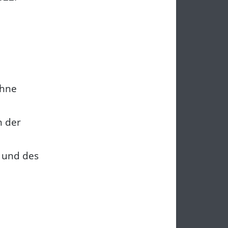
ohne
n der
 und des