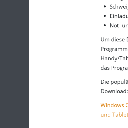
Schwei
Einlad
Not- u
Um diese D
Programm. 
Handy/Table
das Progra
Die populä
Download:
Windows 
und Table