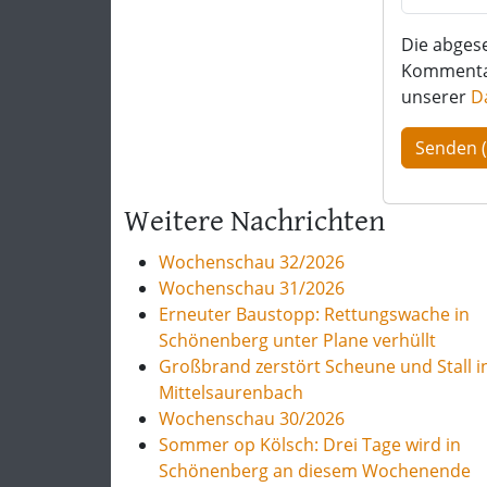
Die abges
Kommentar 
unserer
D
Weitere Nachrichten
Wochenschau 32/2026
Wochenschau 31/2026
Erneuter Baustopp: Rettungswache in
Schönenberg unter Plane verhüllt
Großbrand zerstört Scheune und Stall i
Mittelsaurenbach
Wochenschau 30/2026
Sommer op Kölsch: Drei Tage wird in
Schönenberg an diesem Wochenende