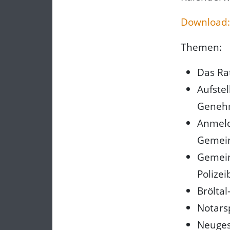
Download:
Themen:
Das Ra
Aufste
Geneh
Anmeld
Gemein
Gemein
Polizei
Brölta
Notars
Neuges