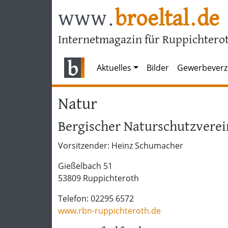
www.
broeltal.de
Internetmagazin für Ruppichterot
Aktuelles
Bilder
Gewerbeverz
Natur
Bergischer Naturschutzverei
Vorsitzender: Heinz Schumacher
Gießelbach 51
53809 Ruppichteroth
Telefon: 02295 6572
www.rbn-ruppichteroth.de