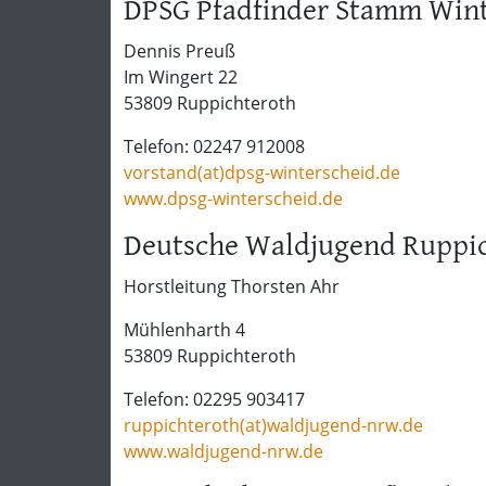
DPSG Pfadfinder Stamm Wint
Dennis Preuß
Im Wingert 22
53809 Ruppichteroth
Telefon: 02247 912008
vorstand(at)dpsg-winterscheid.de
www.dpsg-winterscheid.de
Deutsche Waldjugend Ruppi
Horstleitung Thorsten Ahr
Mühlenharth 4
53809 Ruppichteroth
Telefon: 02295 903417
ruppichteroth(at)waldjugend-nrw.de
www.waldjugend-nrw.de