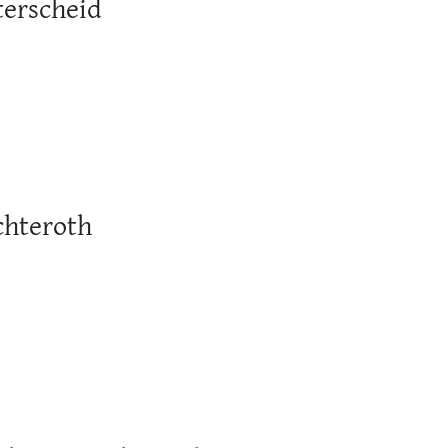
erscheid
chteroth