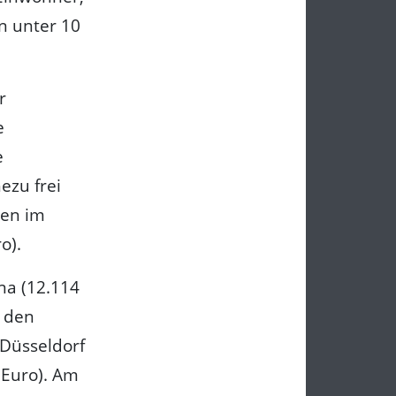
n unter 10
r
e
e
ezu frei
den im
o).
na (12.114
i den
 Düsseldorf
 Euro). Am