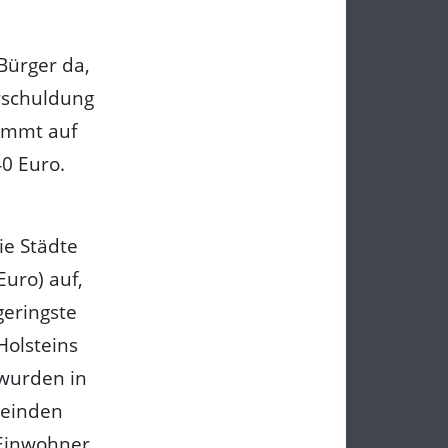
Bürger da,
erschuldung
kommt auf
0 Euro.
ie Städte
uro) auf,
geringste
Holsteins
 wurden in
meinden
 Einwohner,