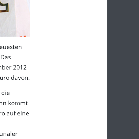
neuesten
 Das
ember 2012
Euro davon.
 die
Bonn kommt
ro auf eine
munaler