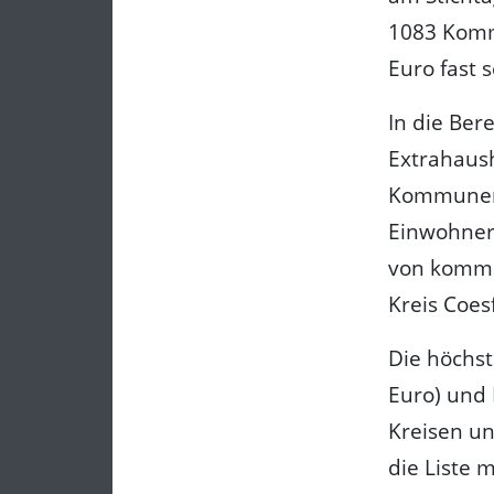
1083 Komm
Euro fast 
In die Be
Extrahaus
Kommunen b
Einwohner 
von kommu
Kreis Coes
Die höchst
Euro) und 
Kreisen un
die Liste 