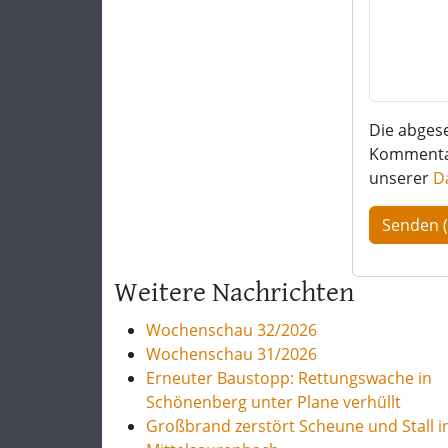
Die abges
Kommentar 
unserer
D
Weitere Nachrichten
Wochenschau 32/2026
Wochenschau 31/2026
Erneuter Baustopp: Rettungswache in
Schönenberg unter Plane verhüllt
Großbrand zerstört Scheune und Stall i