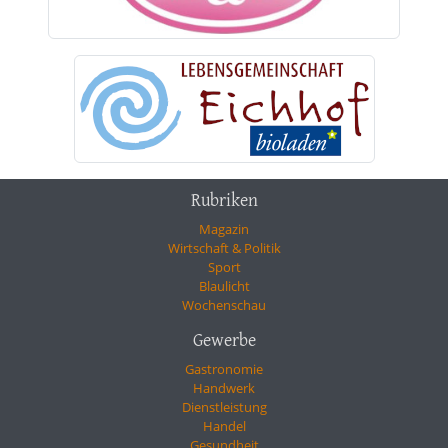
Rubriken
Magazin
Wirtschaft & Politik
Sport
Blaulicht
Wochenschau
Gewerbe
Gastronomie
Handwerk
Dienstleistung
Handel
Gesundheit