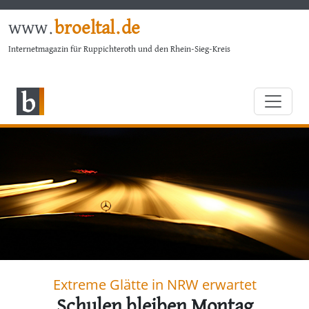
www.
broeltal.de
Internetmagazin für Ruppichteroth und den Rhein-Sieg-Kreis
Extreme Glätte in NRW erwartet
Schulen bleiben Montag