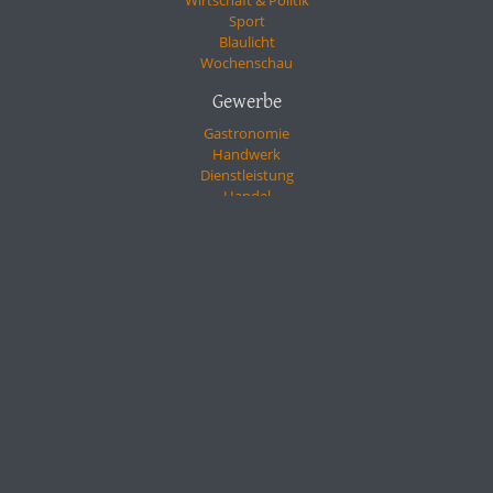
Wirtschaft & Politik
Sport
Blaulicht
Wochenschau
Gewerbe
Gastronomie
Handwerk
Dienstleistung
Handel
Gesundheit
Links
Facebook
YouTube
Kontakt
Impressum
Datenschutzerklärung
In Kooperation mit