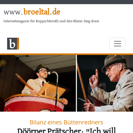
www.
broeltal.de
Internetmagazin für Ruppichteroth und den Rhein-Sieg-Kreis
Bilanz eines Büttenredners
Döörper Prätscher: "Ich will