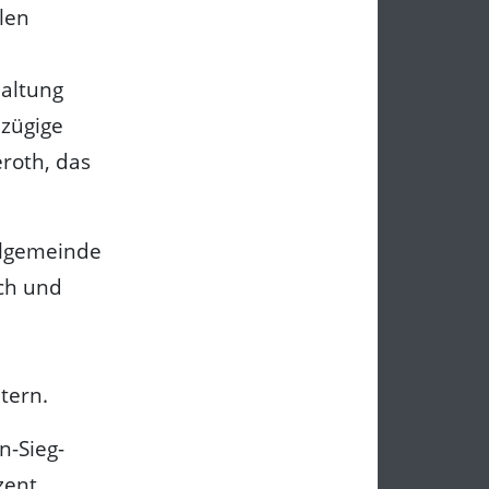
len
Haltung
ßzügige
eroth, das
talgemeinde
ch und
tern.
n-Sieg-
zent.