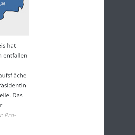
is hat
 entfallen
aufsfläche
räsidentin
ile. Das
r
k: Pro-