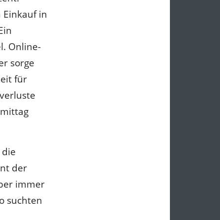
Einkauf in
Ein
. Online-
er sorge
it für
zverluste
hmittag
 die
nt der
aber immer
so suchten