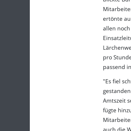
Mitarbeite
ertönte au
allen noch
Einsatzlei
Lärchenweg
pro Stunde
passend in
"Es fiel s
gestanden
Amtszeit s
fügte hinz
Mitarbeit
auch die 