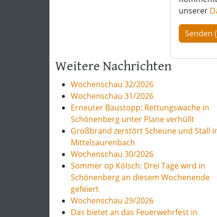
unserer
D
Weitere Nachrichten
Wochenschau 32/2026
Wochenschau 31/2026
Erneuter Baustopp: Rettungswache in
Schönenberg unter Plane verhüllt
Großbrand zerstört Scheune und Stall i
Mittelsaurenbach
Wochenschau 30/2026
Sommer op Kölsch: Drei Tage wird in
Schönenberg an diesem Wochenende
gefeiert
Wochenschau 29/2026
Das bietet an das Feuerwehrfest in