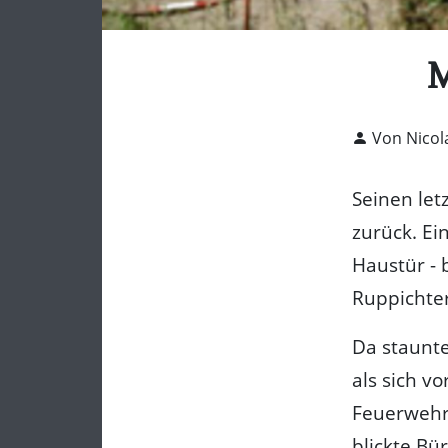
M
Von Nicol
Seinen let
zurück. Ei
Haustür - 
Ruppichte
Da staunte
als sich v
Feuerwehr
blickte Bü