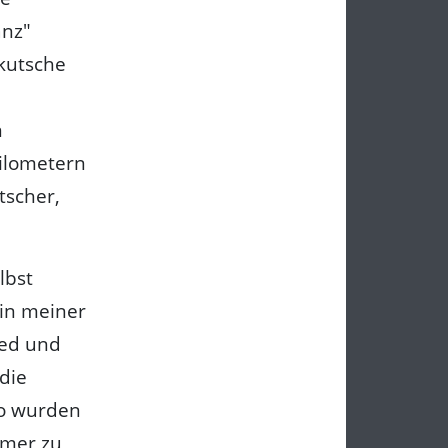
anz"
rkutsche
n
Kilometern
tscher,
lbst
in meiner
ied und
 die
to wurden
mmer zu