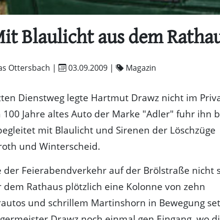
it Blaulicht aus dem Ratha
as Ottersbach |
03.09.2009
|
Magazin
zten Dienstweg legte Hartmut Drawz nicht im Pri
n 100 Jahre altes Auto der Marke "Adler" fuhr ihn b
begleitet mit Blaulicht und Sirenen der Löschzüge
roth und Winterscheid.
 der Feierabendverkehr auf der Brölstraße nicht s
or dem Rathaus plötzlich eine Kolonne von zehn
autos und schrillem Martinshorn in Bewegung set
rgermeister Drawz noch einmal gen Eingang, wo d