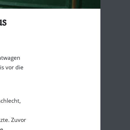
us
vatwagen
is vor die
chlecht,
zte. Zuvor
ie