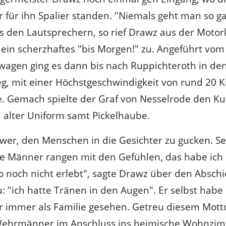
r für ihn Spalier standen. "Niemals geht man so g
s den Lautsprechern, so rief Drawz aus der Moto
 ein scherzhaftes "bis Morgen!" zu. Angeführt vom
twagen ging es dann bis nach Ruppichteroth in de
, mit einer Höchstgeschwindigkeit von rund 20 
. Gemach spielte der Graf von Nesselrode den Ku
 alter Uniform samt Pickelhaube.
chwer, den Menschen in die Gesichter zu gucken. Se
e Männer rangen mit den Gefühlen, das habe ich 
o noch nicht erlebt", sagte Drawz über den Absch
u: "ich hatte Tränen in den Augen". Er selbst habe
er immer als Familie gesehen. Getreu diesem Mot
Wehrmänner im Anschluss ins heimische Wohnzi