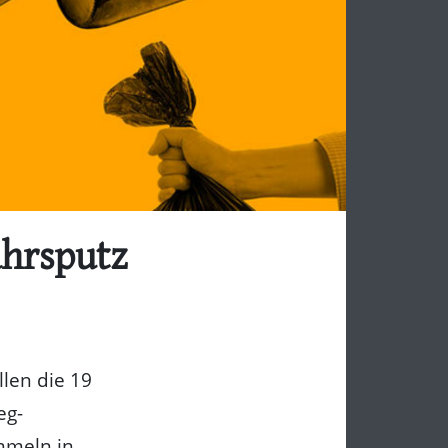
ahrsputz
len die 19
eg-
mmeln in