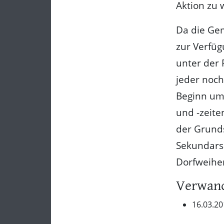
Aktion zu 
Da die Ge
zur Verfü
unter der
jeder noc
Beginn um 
und -zeite
der Grund
Sekundars
Dorfweihe
Verwand
16.03.2