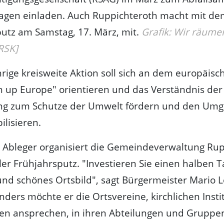
lagen einladen. Auch Ruppichteroth macht mit dem
utz am Samstag, 17. März, mit.
Grafik: Wir räume
[RSK]
hrige kreisweite Aktion soll sich an dem europäisc
an up Europe" orientieren und das Verständnis der
ng zum Schutze der Umwelt fördern und den Umg
ilisieren.
n Ableger organisiert die Gemeindeverwaltung Ru
ler Frühjahrsputz. "Investieren Sie einen halben T
nd schönes Ortsbild", sagt Bürgermeister Mario Lo
ders möchte er die Ortsvereine, kirchlichen Insti
en ansprechen, in ihren Abteilungen und Gruppen