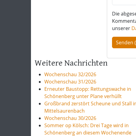
Die abges
Kommentar 
unserer
D
Weitere Nachrichten
Wochenschau 32/2026
Wochenschau 31/2026
Erneuter Baustopp: Rettungswache in
Schönenberg unter Plane verhüllt
Großbrand zerstört Scheune und Stall i
Mittelsaurenbach
Wochenschau 30/2026
Sommer op Kölsch: Drei Tage wird in
Schönenberg an diesem Wochenende