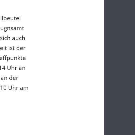
llbeutel
dnugnsamt
sich auch
t ist der
reffpunkte
 14 Uhr an
 an der
 10 Uhr am