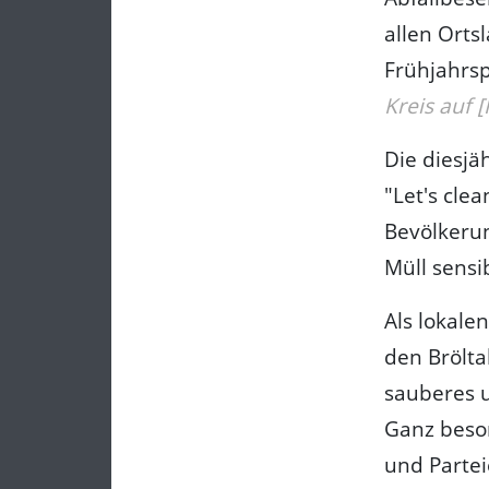
allen Orts
Frühjahrsp
Kreis auf 
Die diesjä
"Let's cle
Bevölkeru
Müll sensib
Als lokale
den Brölta
sauberes u
Ganz beson
und Partei