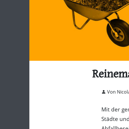
Reinema
Von Nicol
Mit der ge
Städte und
Abfallbese