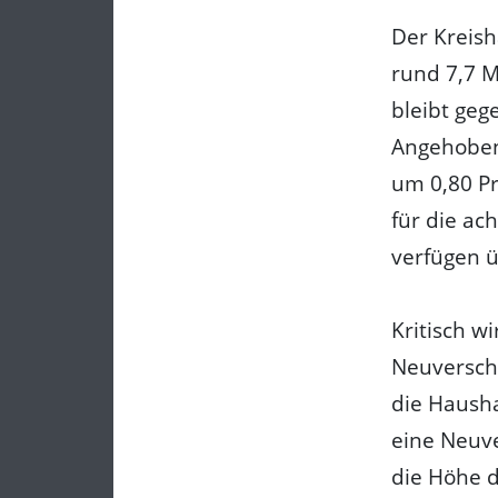
Der Kreish
rund 7,7 M
bleibt geg
Angehoben
um 0,80 Pr
für die ac
verfügen ü
Kritisch w
Neuversch
die Hausha
eine Neuve
die Höhe d