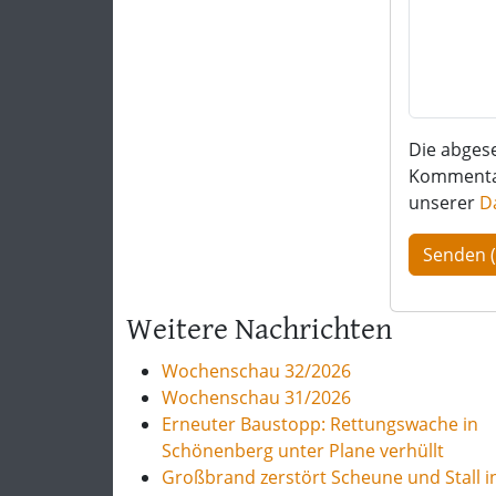
Die abges
Kommentar 
unserer
D
Weitere Nachrichten
Wochenschau 32/2026
Wochenschau 31/2026
Erneuter Baustopp: Rettungswache in
Schönenberg unter Plane verhüllt
Großbrand zerstört Scheune und Stall i