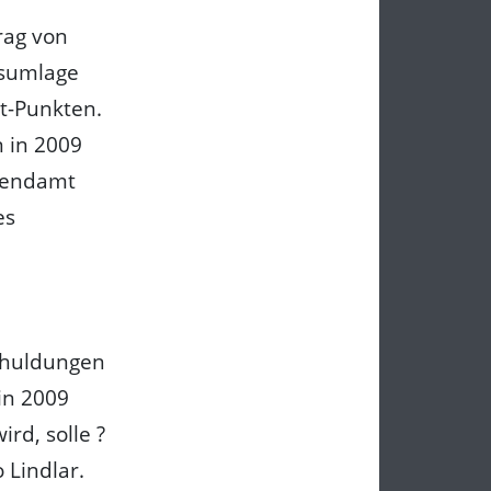
rag von
isumlage
t-Punkten.
 in 2009
ugendamt
es
chuldungen
in 2009
rd, solle ?
 Lindlar.