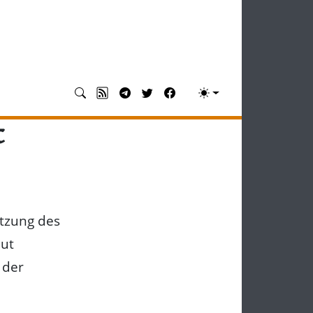
t
atzung des
aut
 der