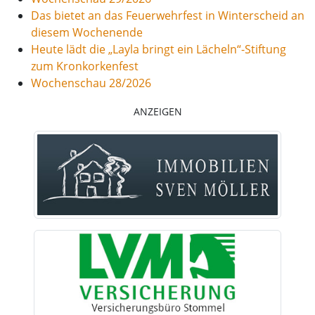
Das bietet an das Feuerwehrfest in Winterscheid an
diesem Wochenende
Heute lädt die „Layla bringt ein Lächeln“-Stiftung
zum Kronkorkenfest
Wochenschau 28/2026
ANZEIGEN