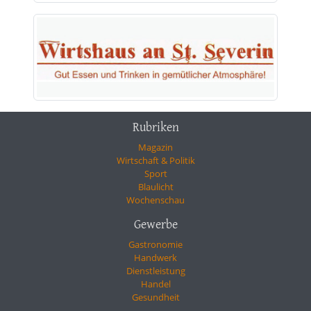
Rubriken
Magazin
Wirtschaft & Politik
Sport
Blaulicht
Wochenschau
Gewerbe
Gastronomie
Handwerk
Dienstleistung
Handel
Gesundheit