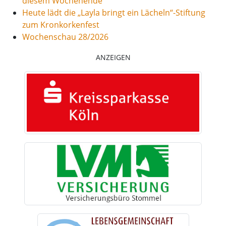
diesem Wochenende
Heute lädt die „Layla bringt ein Lächeln“-Stiftung
zum Kronkorkenfest
Wochenschau 28/2026
ANZEIGEN