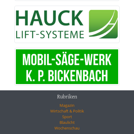
Rubriken
Magazin
Wirtschaft & Politik
Sport
Blaulicht
Wochenschau