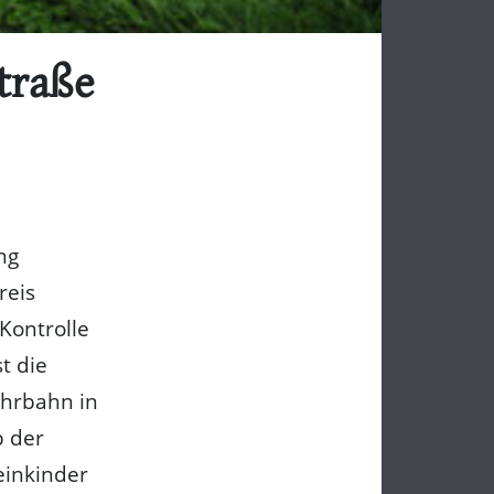
Straße
ng
reis
 Kontrolle
t die
ahrbahn in
b der
einkinder