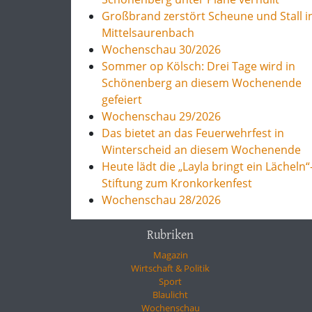
Großbrand zerstört Scheune und Stall i
Mittelsaurenbach
Wochenschau 30/2026
Sommer op Kölsch: Drei Tage wird in
Schönenberg an diesem Wochenende
gefeiert
Wochenschau 29/2026
Das bietet an das Feuerwehrfest in
Winterscheid an diesem Wochenende
Heute lädt die „Layla bringt ein Lächeln“
Stiftung zum Kronkorkenfest
Wochenschau 28/2026
Rubriken
Magazin
Wirtschaft & Politik
Sport
Blaulicht
Wochenschau