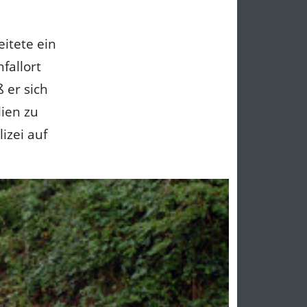
eitete ein
fallort
 er sich
ien zu
izei auf