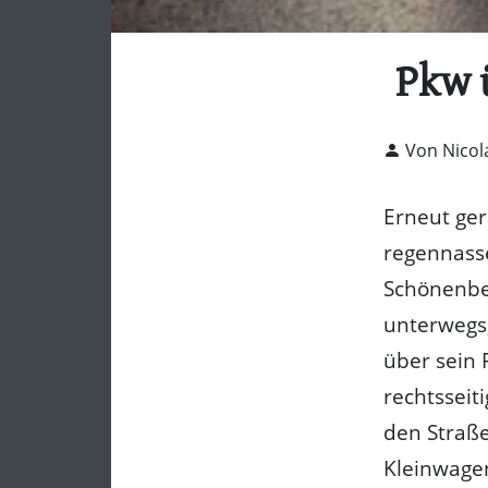
Pkw ü
Von Nicol
Erneut ger
regennasse
Schönenber
unterwegs,
über sein 
rechtsseit
den Straße
Kleinwagen