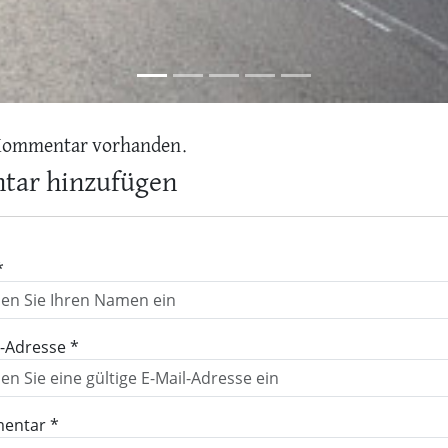
Kommentar vorhanden.
ar hinzufügen
*
l-Adresse *
entar *