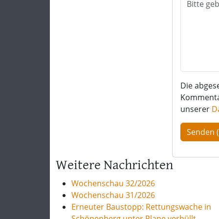
Die abges
Kommentar 
unserer
D
Weitere Nachrichten
Wochenschau 32/2026
Wochenschau 31/2026
Erneuter Baustopp: Rettungswache in
Schönenberg unter Plane verhüllt