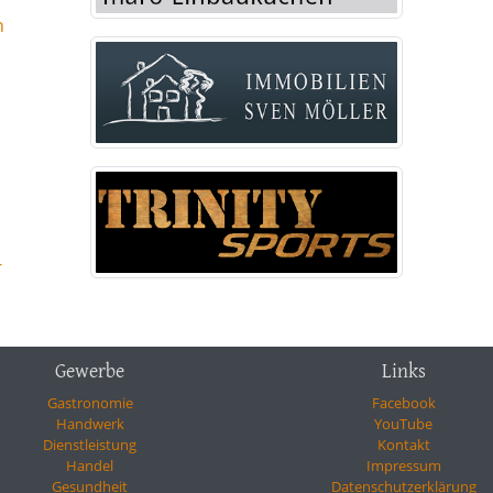
n
-
Gewerbe
Links
Gastronomie
Facebook
Handwerk
YouTube
Dienstleistung
Kontakt
Handel
Impressum
Gesundheit
Datenschutzerklärung