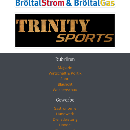
Rubriken
Magazin
Wirtschaft & Politik
Sport
Blaulicht
Wochenschau
Gewerbe
Gastronomie
Handwerk
Dienstleistung
Handel