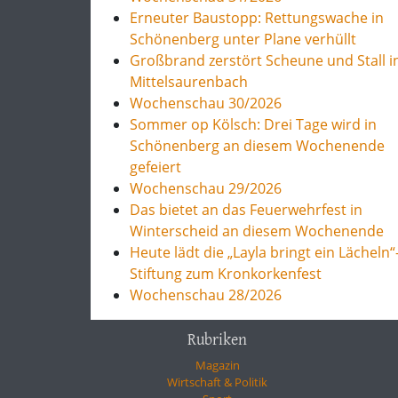
Erneuter Baustopp: Rettungswache in
Schönenberg unter Plane verhüllt
Großbrand zerstört Scheune und Stall i
Mittelsaurenbach
Wochenschau 30/2026
Sommer op Kölsch: Drei Tage wird in
Schönenberg an diesem Wochenende
gefeiert
Wochenschau 29/2026
Das bietet an das Feuerwehrfest in
Winterscheid an diesem Wochenende
Heute lädt die „Layla bringt ein Lächeln“
Stiftung zum Kronkorkenfest
Wochenschau 28/2026
Rubriken
Magazin
Wirtschaft & Politik