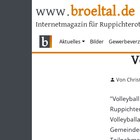
www.
broeltal.de
Internetmagazin für Ruppichterot
Aktuelles
Bilder
Gewerbeverz
V
Von Chris
"Volleybal
Ruppichter
Volleyball
Gemeindeeb
Teilnehme