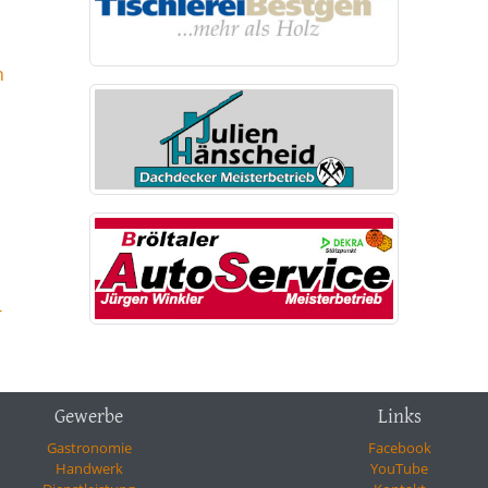
n
-
Gewerbe
Links
Gastronomie
Facebook
Handwerk
YouTube