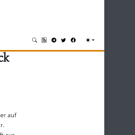
ck
ier auf
r.
t aus