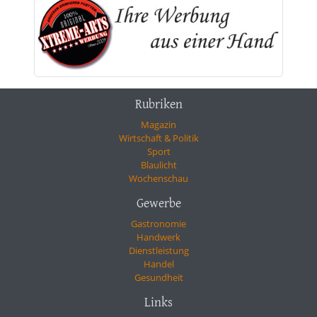
Rubriken
Magazin
Wirtschaft & Politik
Sport
Blaulicht
Wochenschau
Gewerbe
Gastronomie
Handwerk
Dienstleistung
Handel
Gesundheit
Links