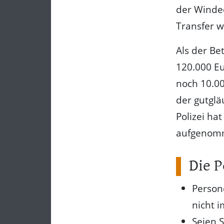
der Windec
Transfer w
Als der B
120.000 Eu
noch 10.00
der gutglä
Polizei ha
aufgenom
Die P
Persone
nicht i
Seien 