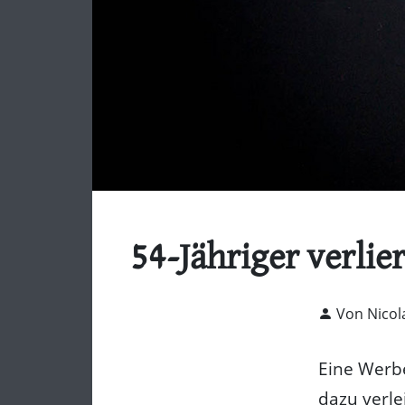
54-Jähriger verlie
Von Nicol
Eine Werbe
dazu verle