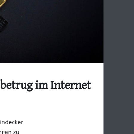
ebetrug im Internet
Windecker
ngen zu