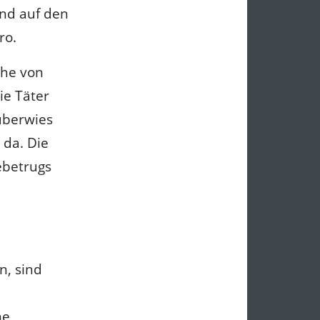
und auf den
ro.
öhe von
ie Täter
 überwies
 da. Die
ebetrugs
n, sind
ne