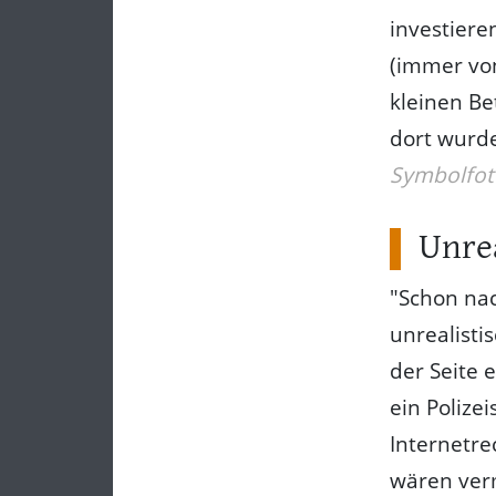
investier
(immer vo
kleinen Be
dort wurde
Symbolfot
Unre
"Schon nac
unrealisti
der Seite 
ein Polize
Internetre
wären ver