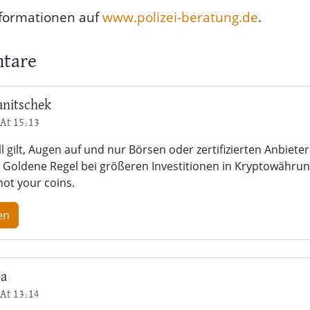
nformationen auf
www.polizei-beratung.de
.
tare
anitschek
At 15:13
l gilt, Augen auf und nur Börsen oder zertifizierten Anbiete
 Goldene Regel bei größeren Investitionen in Kryptowähru
not your coins.
en
ba
At 13:14