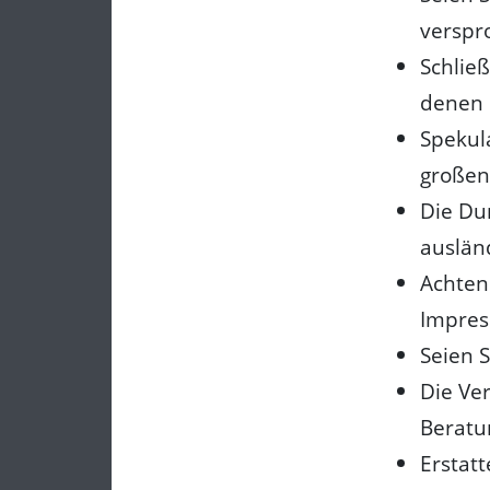
verspr
Schlie
denen 
Spekul
großen
Die Du
auslän
Achten
Impre
Seien S
Die Ve
Beratu
Erstatt