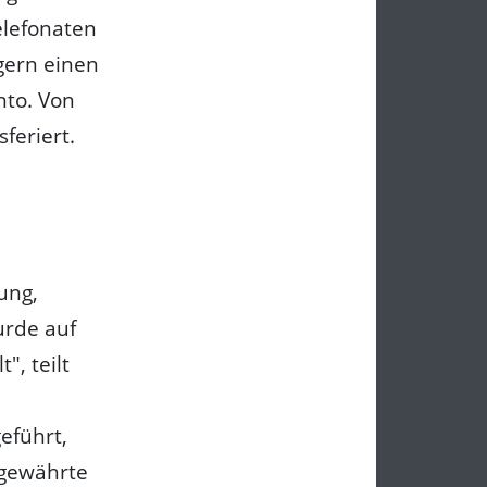
elefonaten
gern einen
nto. Von
feriert.
ung,
urde auf
", teilt
eführt,
 gewährte