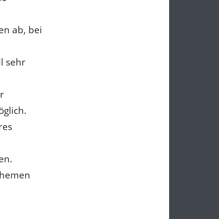
en ab, bei
l sehr
r
glich.
res
en.
 Themen