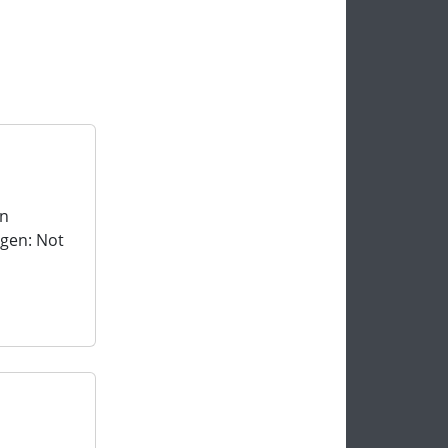
rn
ngen: Not