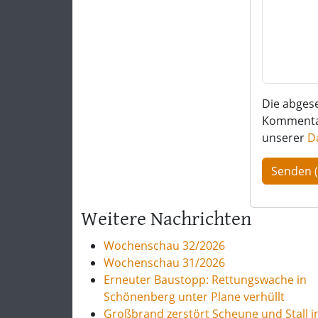
Die abges
Kommentar 
unserer
D
Weitere Nachrichten
Wochenschau 32/2026
Wochenschau 31/2026
Erneuter Baustopp: Rettungswache in
Schönenberg unter Plane verhüllt
Großbrand zerstört Scheune und Stall i