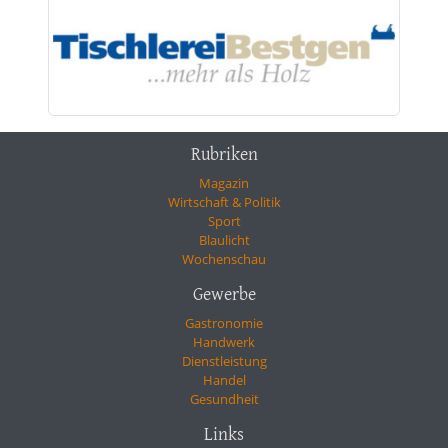
Rubriken
Magazin
Wirtschaft & Politik
Sport
Blaulicht
Wochenschau
Gewerbe
Gastronomie
Handwerk
Dienstleistung
Handel
Gesundheit
Links