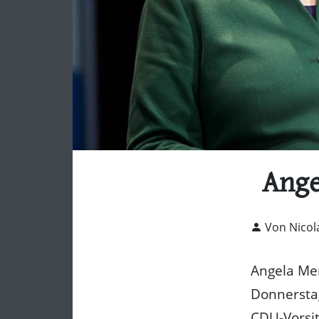
Ange
Von Nicol
Angela Mer
Donnerstag
CDU-Vorsit