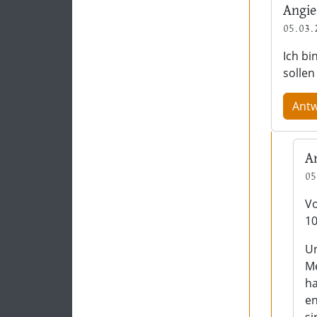
Angie
05.03.
Ich bi
sollen
Ant
A
05
Vo
10
Un
Me
ha
en
si