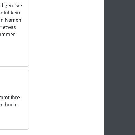
digen. Sie
olut kein
gen Namen
r etwas
h immer
ommt Ihre
en hoch.