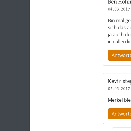
Ben Höhn
04.03.2017 
Bin mal g
sich das a
ja auch du
ich allerdi
Antwort
Kevin ste
02.03.2017 
Merkel bl
Antwort