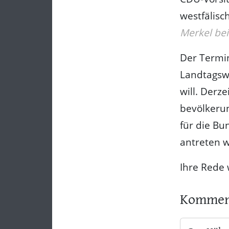
westfälisc
Merkel be
Der Termin
Landtagswa
will. Derz
bevölkerun
für die Bu
antreten w
Ihre Rede 
Kommen