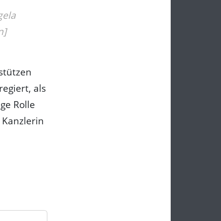
gela
n]
stützen
egiert, als
ge Rolle
 Kanzlerin