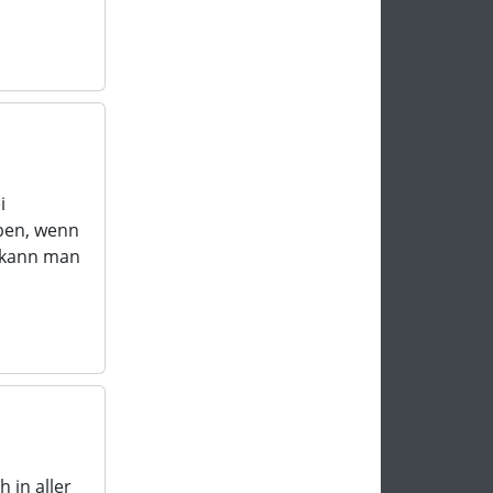
i
ben, wenn
, kann man
 in aller