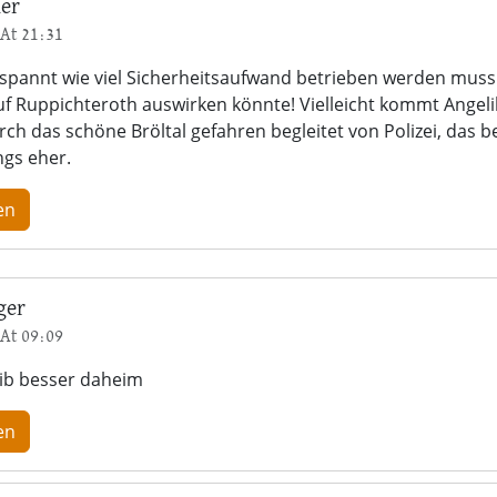
er
At 21:31
espannt wie viel Sicherheitsaufwand betrieben werden muss
uf Ruppichteroth auswirken könnte! Vielleicht kommt Angel
rch das schöne Bröltal gefahren begleitet von Polizei, das b
ngs eher.
en
ger
At 09:09
eib besser daheim
en