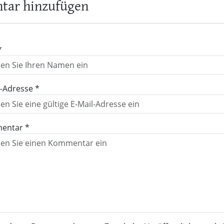
ar hinzufügen
*
l-Adresse *
entar *