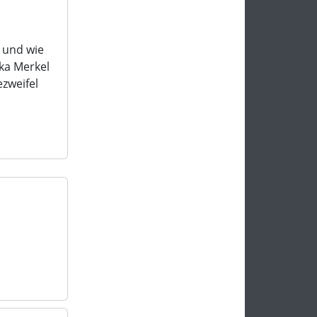
 und wie
ika Merkel
ezweifel