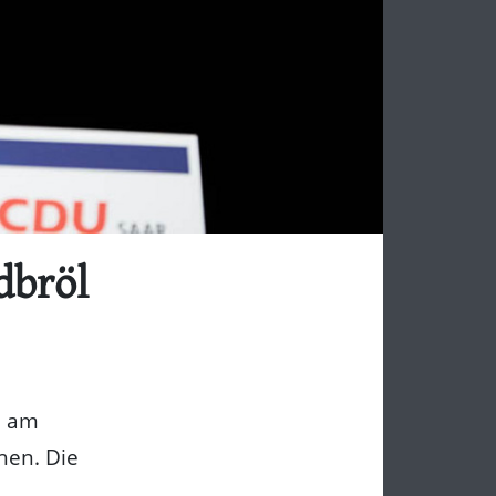
dbröl
d am
hen. Die