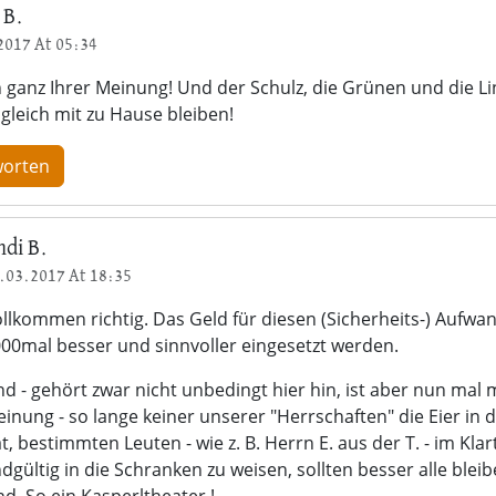
 B.
2017 At 05:34
n ganz Ihrer Meinung! Und der Schulz, die Grünen und die L
 gleich mit zu Hause bleiben!
worten
ndi B.
.03.2017 At 18:35
llkommen richtig. Das Geld für diesen (Sicherheits-) Aufwa
00mal besser und sinnvoller eingesetzt werden.
d - gehört zwar nicht unbedingt hier hin, ist aber nun mal 
inung - so lange keiner unserer "Herrschaften" die Eier in 
t, bestimmten Leuten - wie z. B. Herrn E. aus der T. - im Kla
dgültig in die Schranken zu weisen, sollten besser alle blei
nd. So ein Kasperltheater !