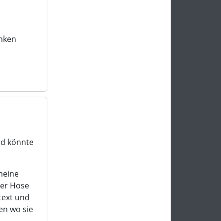
inken
nd könnte
meine
der Hose
rtext und
ben wo sie