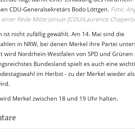
hen CDU-Generalsekretärs Bodo Löttgen.
Foto: An
i einer Rede Mitte Januar [CDU/Laurence Chapero
 ist nicht zufällig gewählt. Am 14. Mai sind die
hlen in NRW, bei denen Merkel ihre Partei unter
eit wird Nordrhein-Westfalen von SPD und Grünen r
gsreichstes Bundesland spielt es auch eine wichti
ndestagswahl im Herbst - zu der Merkel wieder als
ird.
wird Merkel zwischen 18 und 19 Uhr halten.
tare