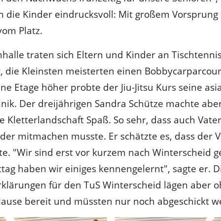
n die Kinder eindrucksvoll: Mit großem Vorsprung 
vom Platz.
nhalle traten sich Eltern und Kinder an Tischtenni
 die Kleinsten meisterten einen Bobbycarparcour
e Etage höher probte der Jiu-Jitsu Kurs seine asi
nik. Der dreijährigen Sandra Schütze machte abe
e Kletterlandschaft Spaß. So sehr, dass auch Vate
er mitmachen musste. Er schätzte es, dass der V
te. "Wir sind erst vor kurzem nach Winterscheid g
tag haben wir einiges kennengelernt", sagte er. D
erklärungen für den TuS Winterscheid lägen aber 
Hause bereit und müssten nur noch abgeschickt w