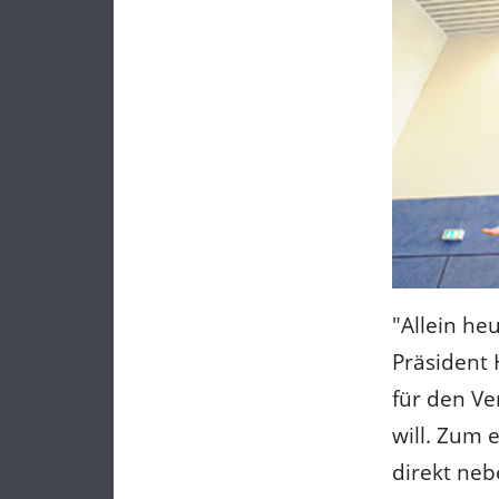
"Allein h
Präsident 
für den Ve
will. Zum 
direkt neb