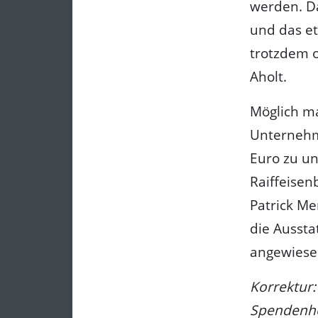
werden. Da
und das et
trotzdem o
Aholt.
Möglich ma
Unternehme
Euro zu un
Raiffeisen
Patrick Me
die Aussta
angewiesen
Korrektur:
Spendenhö