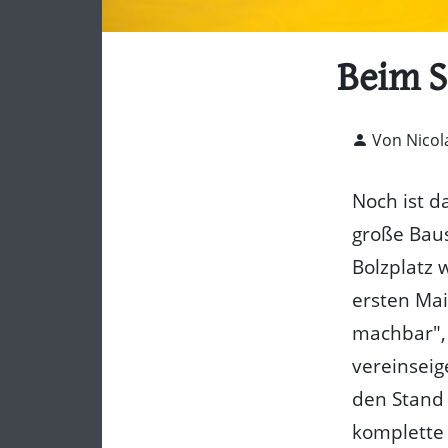
Beim S
Von Nicol
Noch ist d
große Baust
Bolzplatz 
ersten Mai 
machbar", 
vereinseig
den Stand 
komplette