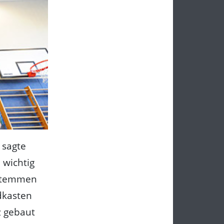
 sagte
 wichtig
 stemmen
dkasten
z gebaut