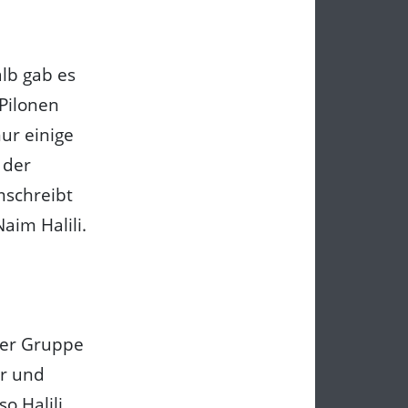
alb gab es
 Pilonen
ur einige
 der
mschreibt
Naim Halili.
eser Gruppe
er und
o Halili.