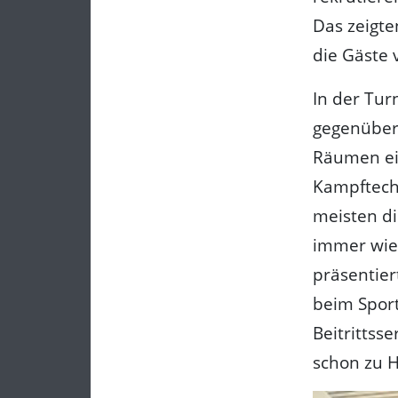
Das zeigte
die Gäste 
In der Tur
gegenüber,
Räumen ein
Kampftech
meisten di
immer wied
präsentier
beim Sport
Beitrittss
schon zu 