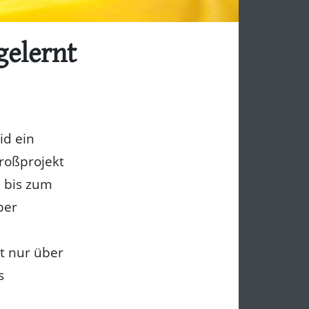
gelernt
id ein
Großprojekt
l bis zum
ber
t nur über
s