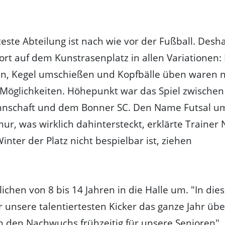
teste Abteilung ist nach wie vor der Fußball. Desh
ort auf dem Kunstrasenplatz in allen Variationen:
ln, Kegel umschießen und Kopfbälle üben waren n
 Möglichkeiten. Höhepunkt war das Spiel zwischen
nnschaft und dem Bonner SC. Den Name Futsal u
nur, was wirklich dahintersteckt, erklärte Trainer 
nter der Platz nicht bespielbar ist, ziehen
lichen von 8 bis 14 Jahren in die Halle um. "In di
r unsere talentiertesten Kicker das ganze Jahr üb
n den Nachwuchs frühzeitig für unsere Senioren", s