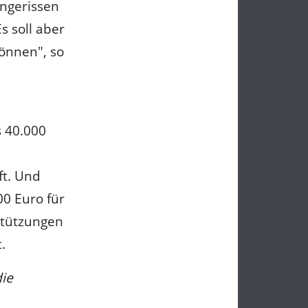
ingerissen
s soll aber
können", so
s 40.000
ft. Und
0 Euro für
rstützungen
.
die