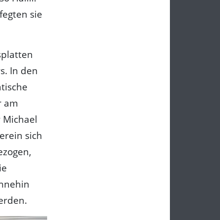
fegten sie
splatten
s. In den
atische
r am
r Michael
erein sich
ezogen,
ie
ohnehin
erden.