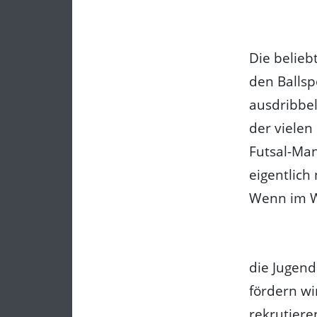
Die belieb
den Ballsp
ausdribbe
der vielen
Futsal-Ma
eigentlich 
Wenn im Wi
die Jugend
fördern wi
rekrutiere