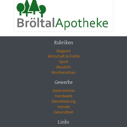
Rubriken
Magazin
Wirtschaft & Politik
Sport
Blaulicht
Wochenschau
Gewerbe
Gastronomie
Handwerk
Dienstleistung
Handel
Gesundheit
Links