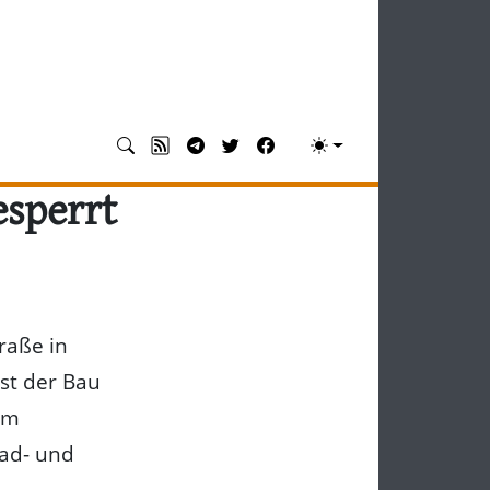
esperrt
raße in
st der Bau
am
Rad- und