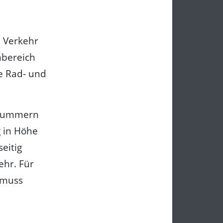
n Verkehr
nbereich
e Rad- und
usnummern
g in Höhe
eitig
ehr. Für
 muss