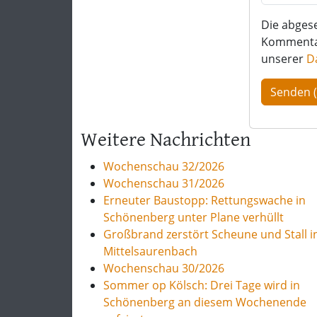
Die abges
Kommentar 
unserer
D
Weitere Nachrichten
Wochenschau 32/2026
Wochenschau 31/2026
Erneuter Baustopp: Rettungswache in
Schönenberg unter Plane verhüllt
Großbrand zerstört Scheune und Stall i
Mittelsaurenbach
Wochenschau 30/2026
Sommer op Kölsch: Drei Tage wird in
Schönenberg an diesem Wochenende