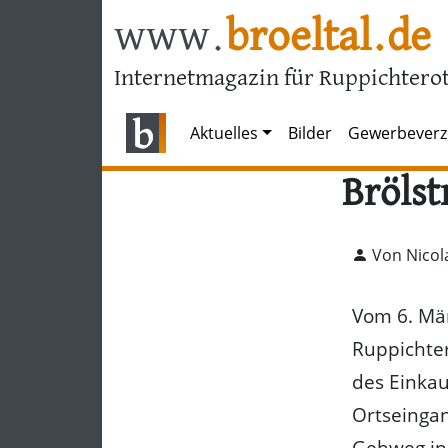
www.
broeltal.de
Internetmagazin für Ruppichterot
Aktuelles
Bilder
Gewerbeverz
Brölst
Von Nicol
Vom 6. Mär
Ruppichte
des Einka
Ortseingan
Gehweg in 