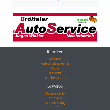
Rubriken
Magazin
Wirtschaft & Politik
Sport
Blaulicht
Wochenschau
Gewerbe
Gastronomie
Handwerk
Dienstleistung
Handel