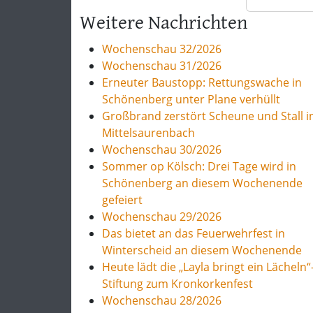
Weitere Nachrichten
Wochenschau 32/2026
Wochenschau 31/2026
Erneuter Baustopp: Rettungswache in
Schönenberg unter Plane verhüllt
Großbrand zerstört Scheune und Stall i
Mittelsaurenbach
Wochenschau 30/2026
Sommer op Kölsch: Drei Tage wird in
Schönenberg an diesem Wochenende
gefeiert
Wochenschau 29/2026
Das bietet an das Feuerwehrfest in
Winterscheid an diesem Wochenende
Heute lädt die „Layla bringt ein Lächeln“
Stiftung zum Kronkorkenfest
Wochenschau 28/2026