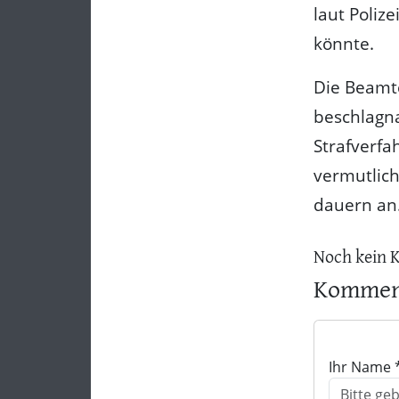
laut Poliz
könnte.
Die Beamt
beschlagna
Strafverfa
vermutlich
dauern an
Noch kein 
Komment
Ihr Name 