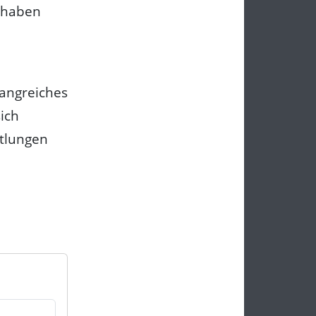
n haben
fangreiches
sich
ttlungen