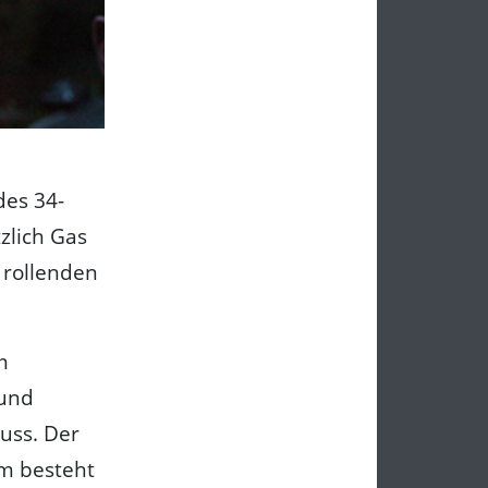
des 34-
zlich Gas
 rollenden
m
 und
uss. Der
em besteht