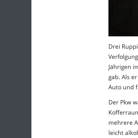
Drei Ruppi
Verfolgung
Jährigen i
gab. Als e
Auto und f
Der Pkw wa
Kofferrau
mehrere A
leicht alk