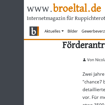
www.
broeltal.de
Internetmagazin für Ruppichterot
Aktuelles
Bilder
Gewerbeverz
Förderantr
Von Nicol
Zwei Jahre
"chance7 b
detaillier
vor. Für m
etwa 3500