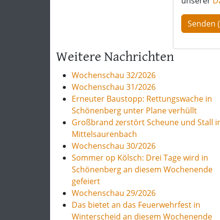
unserer
D
Weitere Nachrichten
Wochenschau 32/2026
Wochenschau 31/2026
Erneuter Baustopp: Rettungswache in
Schönenberg unter Plane verhüllt
Großbrand zerstört Scheune und Stall i
Mittelsaurenbach
Wochenschau 30/2026
Sommer op Kölsch: Drei Tage wird in
Schönenberg an diesem Wochenende
gefeiert
Wochenschau 29/2026
Das bietet an das Feuerwehrfest in
Winterscheid an diesem Wochenende