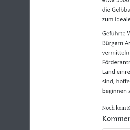
die Gelbba
zum ideale
Geführte 
Bürgern A
vermitteln
Förderant
Land einr
sind, hoff
beginnen 
Noch kein 
Komment