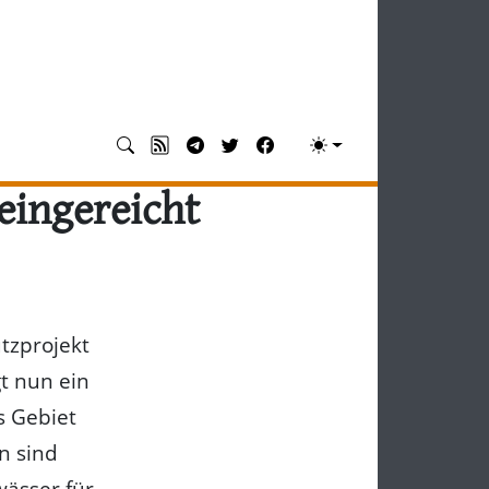
eingereicht
utzprojekt
t nun ein
s Gebiet
n sind
ässer für