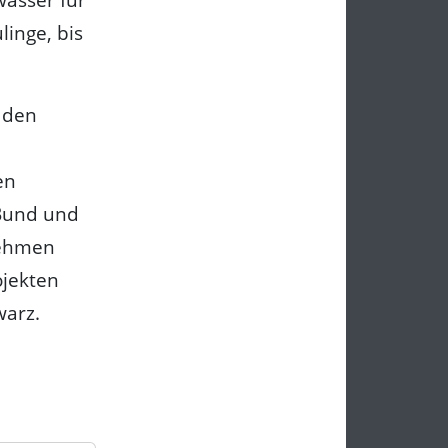
inge, bis
 den
en
 Bund und
nehmen
ojekten
warz.