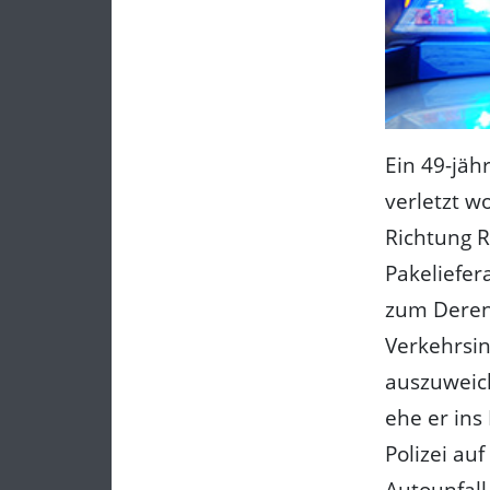
Ein 49-jäh
verletzt w
Richtung R
Pakeliefer
zum Deren
Verkehrsin
auszuweic
ehe er in
Polizei au
Autounfall