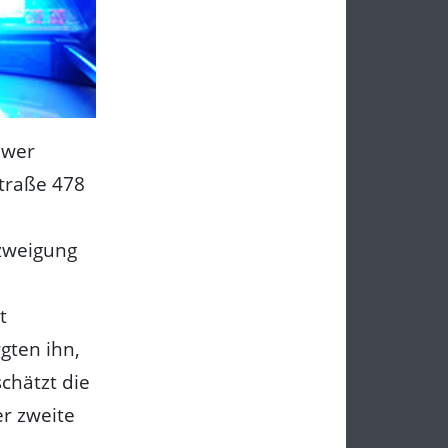
hwer
straße 478
bzweigung
t
gten ihn,
chätzt die
er zweite