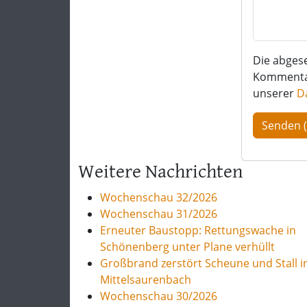
Die abges
Kommentar 
unserer
D
Weitere Nachrichten
Wochenschau 32/2026
Wochenschau 31/2026
Erneuter Baustopp: Rettungswache in
Schönenberg unter Plane verhüllt
Großbrand zerstört Scheune und Stall i
Mittelsaurenbach
Wochenschau 30/2026