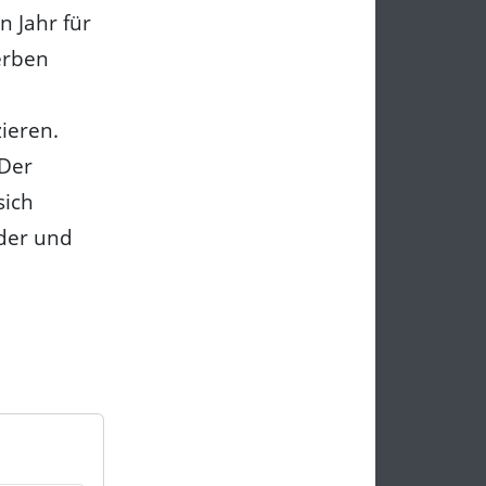
n Jahr für
erben
ieren.
 Der
sich
nder und