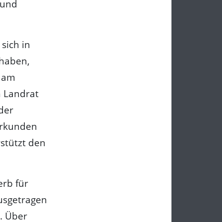
 und
sich in
 haben,
n am
 Landrat
der
Urkunden
rstützt den
rb für
ausgetragen
. Über