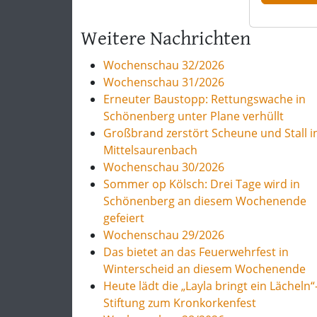
Weitere Nachrichten
Wochenschau 32/2026
Wochenschau 31/2026
Erneuter Baustopp: Rettungswache in
Schönenberg unter Plane verhüllt
Großbrand zerstört Scheune und Stall i
Mittelsaurenbach
Wochenschau 30/2026
Sommer op Kölsch: Drei Tage wird in
Schönenberg an diesem Wochenende
gefeiert
Wochenschau 29/2026
Das bietet an das Feuerwehrfest in
Winterscheid an diesem Wochenende
Heute lädt die „Layla bringt ein Lächeln“
Stiftung zum Kronkorkenfest