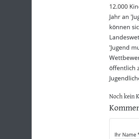
12.000 Kin
Jahr an 'J
können si
Landeswet
'Jugend mu
Wettbewerb
öffentlich
Jugendlich
Noch kein 
Komment
Ihr Name 