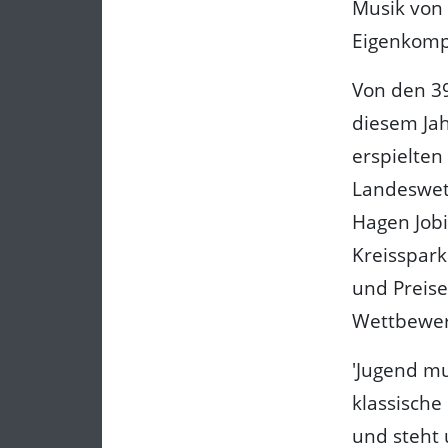
Musik von 
Eigenkompo
Von den 39
diesem Ja
erspielten
Landeswet
Hagen Jobi
Kreisspar
und Preise
Wettbewer
'Jugend mu
klassische
und steht