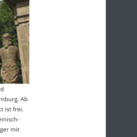
nd
omburg. Ab
ist frei.
inisch-
äger mit