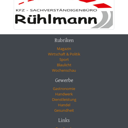
Rubriken
Magazin
Wirtschaft & Politik
Sport
Blaulicht
Wochenschau
Gewerbe
Gastronomie
Handwerk
Dienstleistung
Handel
Gesundheit
Links