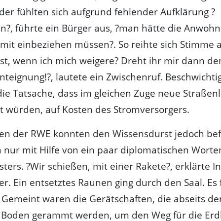
ider fühlten sich aufgrund fehlender Aufklärung ?
?, führte ein Bürger aus, ?man hätte die Anwohn
mit einbeziehen müssen?. So reihte sich Stimme 
st, wenn ich mich weigere? Dreht ihr mir dann den
 Enteignung!?, lautete ein Zwischenruf. Beschwicht
die Tatsache, dass im gleichen Zuge neue Straßen
 würden, auf Kosten des Stromversorgers.
en der RWE konnten den Wissensdurst jedoch befr
nur mit Hilfe von ein paar diplomatischen Worte
ters. ?Wir schießen, mit einer Rakete?, erklärte I
r. Ein entsetztes Raunen ging durch den Saal. Es f
 Gemeint waren die Gerätschaften, die abseits de
 Boden gerammt werden, um den Weg für die Erd