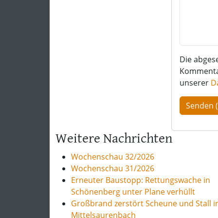
Die abges
Kommentar 
unserer
D
Weitere Nachrichten
Wochenschau 32/2026
Wochenschau 31/2026
Erneuter Baustopp: Rettungswache in
Schönenberg unter Plane verhüllt
Großbrand zerstört Scheune und Stall i
Mittelsaurenbach