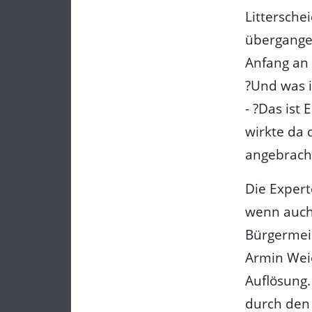
Littersche
übergangen
Anfang an 
?Und was i
- ?Das ist
wirkte da 
angebracht
Die Expert
wenn auch 
Bürgermeis
Armin Weie
Auflösung.
durch den