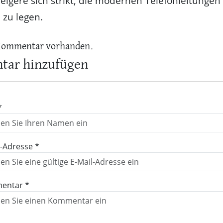
igere sich strikt, die modernen Telefonleitungen 
 zu legen.
Kommentar vorhanden.
ar hinzufügen
*
l-Adresse *
entar *