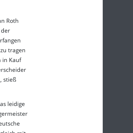
nn Roth
 der
erfangen
 zu tragen
 in Kauf
erscheider
, stieß
as leidige
germeister
Deutsche