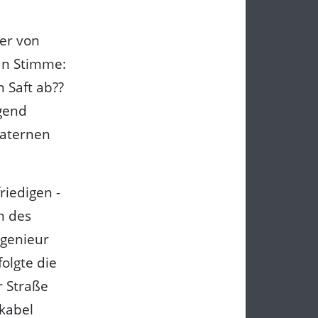
er von
an Stimme:
 Saft ab??
igend
laternen
iedigen -
n des
ngenieur
olgte die
r Straße
kabel