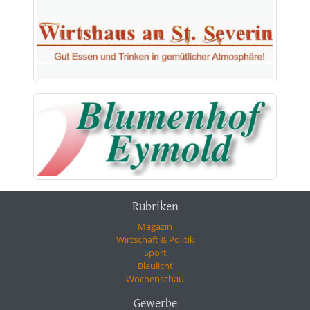
Rubriken
Magazin
Wirtschaft & Politik
Sport
Blaulicht
Wochenschau
Gewerbe